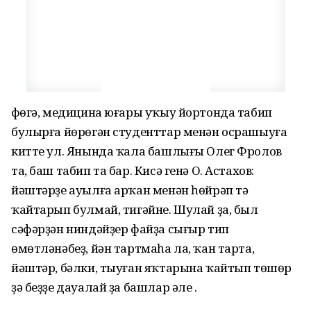
Өфөгә, медицина юғары уҡыу йортонда табип
булырға йөрөгән студенттар менән осрашыуға
китте ул. Янында ҡала башлығы Олег Фролов
та, баш табип та бар. Кисә генә О. Астахов:
йәштәрҙе ауылға арҡан менән һөйрәп тә
ҡайтарып булмай, тигәйне. Шулай ҙа, был
сәфәрҙән ниндәйҙер файҙа сығыр тип
өмөтләнәбеҙ, йән тартмаһа ла, ҡан тарта,
йәштәр, бәлки, тыуған яҡтарына ҡайтып төшөр
ҙә беҙҙе дауалай ҙа башлар әле .