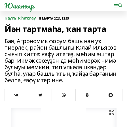
Юшатыр
Һаулыҡ һаҡлау
18 МАРТА 2021, 12:55
Йән тартмаһа, ҡан тарта
Бая, Агрономик форум башынан уҡ
тиерлек, район башлығы Юлай Ильясов
сығып китте: ғәфү итегеҙ, мөһим эштәр
бар. Икмәк сәсеүҙән дә мөһимерәк нимә
булыуы мөмкин, тип үпкәләшкәндәр
булһа, улар башлыҡтың ҡайҙа барғанын
белһә, ғәфү итер ине.