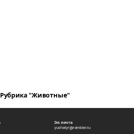
Рубрика "Животные"
в
Эл. почта
yushatyr@rambler.ru