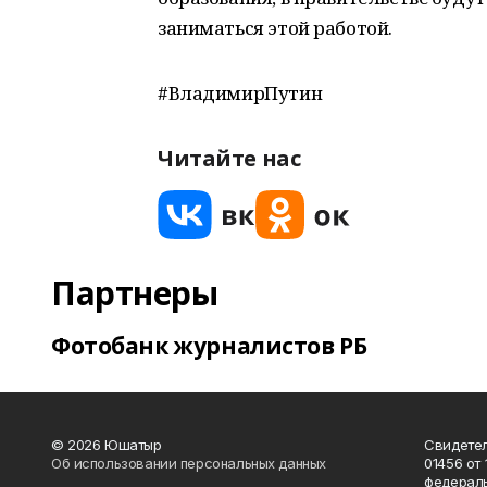
заниматься этой работой.
#ВладимирПутин
Читайте нас
Партнеры
Фотобанк журналистов РБ
© 2026 Юшатыр
Свидетел
Об использовании персональных данных
01456 от 
федераль