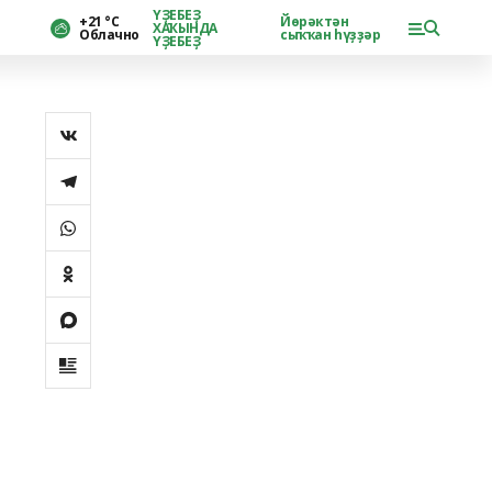
ҮҘЕБЕҘ
+21 °С
Йөрәктән
ХАҠЫНДА
Облачно
сыҡҡан һүҙҙәр
ҮҘЕБЕҘ