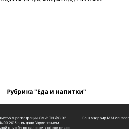
Рубрика "Еда и напитки"
ьство о регистрации СМИ: ПИ ФС 02 -
Баш мөхәррир М.М.Ильясо
14.09.2015 г. выдано Управлением
ной службы по надзору в сфере связи,