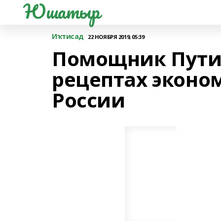
Юшатыр
Иҡтисад
22 НОЯБРЯ 2019, 05:39
Помощник Путин
рецептах эконо
России