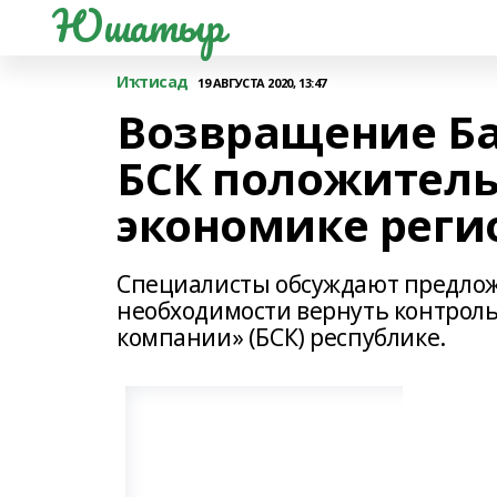
Юшатыр
Иҡтисад
19 АВГУСТА 2020, 13:47
Возвращение Б
БСК положитель
экономике регио
Специалисты обсуждают предлож
необходимости вернуть контрол
компании» (БСК) республике.