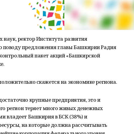
х наук, ректор Института развития
по поводу предложения главы Башкирии Радия
 контрольный пакет акций «Башкирской
е.
положительно скажется на экономике региона.
достаточно крупные предприятия, это и
чего регион теряет много живых денежных
ми владеет Башкирия в БСК (38%) и
е ресурсы, на которые должна рассчитывать
пнейшие корпорации федерального уровня.