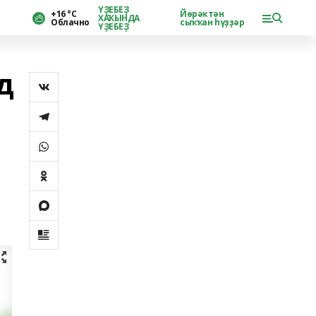
ҮҘЕБЕҘ
+16 °С
Йөрәктән
ХАҠЫНДА
Облачно
сыҡҡан һүҙҙәр
ҮҘЕБЕҘ
д