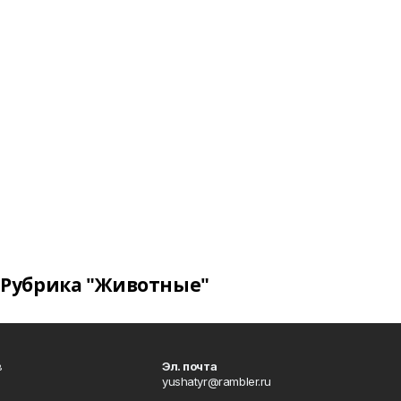
Рубрика "Животные"
в
Эл. почта
yushatyr@rambler.ru