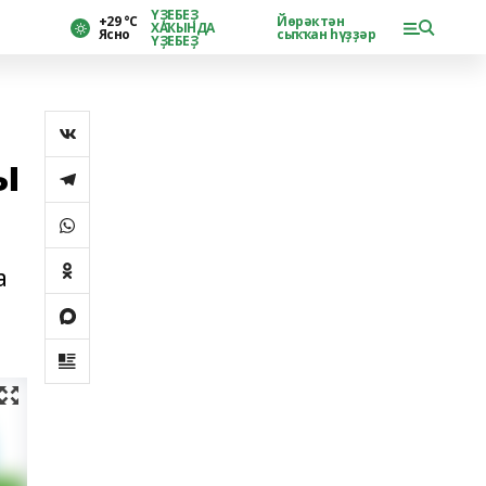
ҮҘЕБЕҘ
+29 °С
Йөрәктән
ХАҠЫНДА
Ясно
сыҡҡан һүҙҙәр
ҮҘЕБЕҘ
ы
а