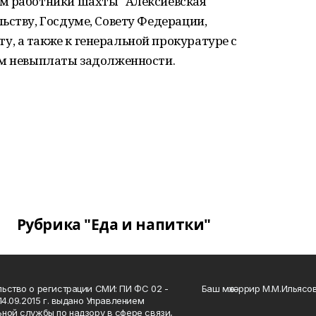
м работники шахты "Алексиевская"
ьству, Госдуме, Совету Федерации,
, а также к генеральной прокуратуре с
ом невыплаты задолженности.
Рубрика "Еда и напитки"
ьство о регистрации СМИ: ПИ ФС 02 -
Баш мөхәррир М.М.Ильясо
14.09.2015 г. выдано Управлением
ной службы по надзору в сфере связи,