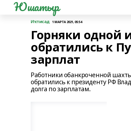
Юшатыр
Иҡтисад
1 МАРТА 2021, 05:54
Горняки одной 
обратились к П
зарплат
Работники обанкроченной шахты 
обратились к президенту РФ Вла
долга по зарплатам.