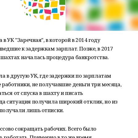
в УК "Заречная", в которой в 2014 году
ведшие к задержкам зарплат. Позже, в 2017
шахтах началась процедура банкротства.
ла в другую УК, где задержки по зарплатам
работники, не получавшие деньги три месяца,
ться от спуска в шахту и писать
да ситуация получила широкий отклик, но из
получали лишь отписки.
ассово сокращать рабочих. Всего было
ь работать. Примерно в то же время