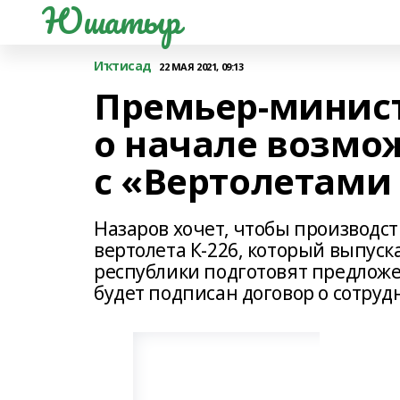
Юшатыр
Иҡтисад
22 МАЯ 2021, 09:13
Премьер-минис
о начале возмо
с «Вертолетами
Назаров хочет, чтобы производств
вертолета К-226, который выпуск
республики подготовят предложе
будет подписан договор о сотруд