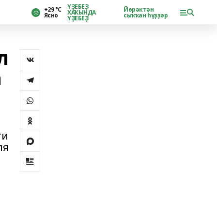
ҮҘЕБЕҘ
+29 °С
Йөрәктән
ХАҠЫНДА
Ясно
сыҡҡан һүҙҙәр
ҮҘЕБЕҘ
л
а
ти
ля