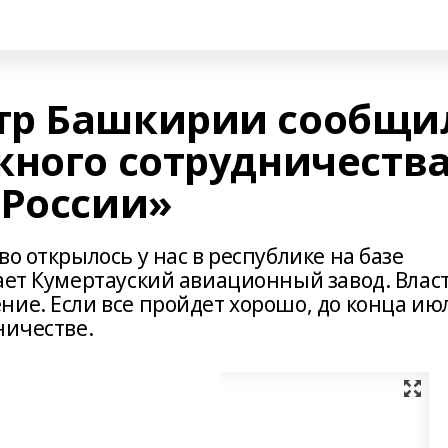
тр Башкирии сообщи
жного сотрудничеств
 России»
о открылось у нас в республике на базе
ает Кумертауский авиационный завод. Влас
ние. Если все пройдет хорошо, до конца ию
ничестве.