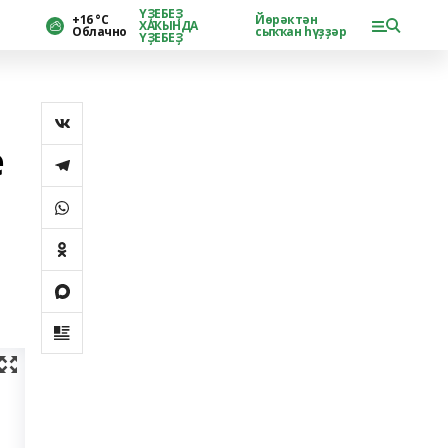
ҮҘЕБЕҘ
+16 °С
Йөрәктән
ХАҠЫНДА
Облачно
сыҡҡан һүҙҙәр
ҮҘЕБЕҘ
е