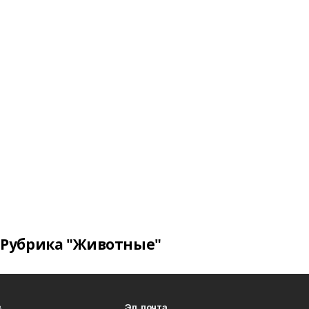
Рубрика "Животные"
в
Эл. почта