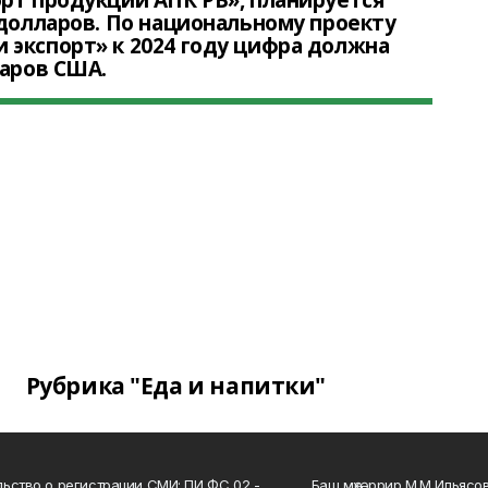
рт продукции АПК РБ», планируется
 долларов. По национальному проекту
 экспорт» к 2024 году цифра должна
ларов США.
Рубрика "Еда и напитки"
ьство о регистрации СМИ: ПИ ФС 02 -
Баш мөхәррир М.М.Ильясо