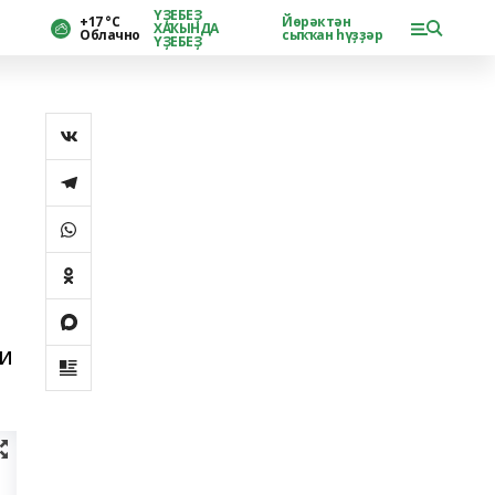
ҮҘЕБЕҘ
+17 °С
Йөрәктән
ХАҠЫНДА
Облачно
сыҡҡан һүҙҙәр
ҮҘЕБЕҘ
ли