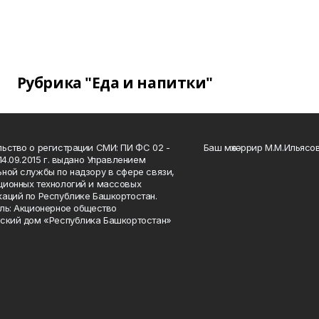
Рубрика "Еда и напитки"
ьство о регистрации СМИ: ПИ ФС 02 -
Баш мөхәррир М.М.Ильясо
14.09.2015 г. выдано Управлением
ной службы по надзору в сфере связи,
ионных технологий и массовых
аций по Республике Башкортостан.
ль: Акционерное общество
ский дом «Республика Башкортостан»