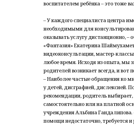
воспитателем ребёнка – это тоже ва
– У каждого специалиста центра и
необходимыми для консультирован
оказывать услугу дистанционно, – 
«Фантазия» Екатерина Шаймухамето
видеоконсультации, мастер-классы
любое время. Исходя из опыта, мы з
родителей возникает всегда, и вот
– Наиболее частые обращения ко м
у детей, дисграфией, дислексией. 
рекомендации, родитель выбирает,
самостоятельно или на платной осн
учреждения Альбина Гандалипова. –
помощи недостаточно, требуется и