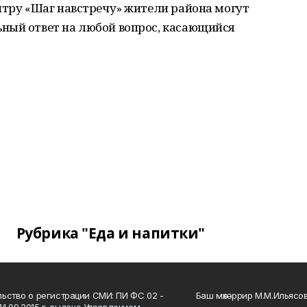
нтру «Шаг навстречу» жители района могут
ный ответ на любой вопрос, касающийся
Рубрика "Еда и напитки"
ьство о регистрации СМИ: ПИ ФС 02 -
Баш мөхәррир М.М.Ильясо