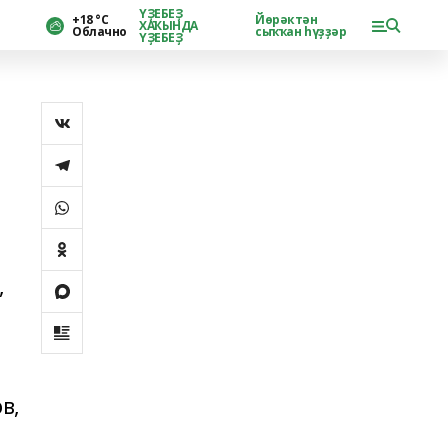
ҮҘЕБЕҘ
+18 °С
Йөрәктән
ХАҠЫНДА
Облачно
сыҡҡан һүҙҙәр
ҮҘЕБЕҘ
,
в,