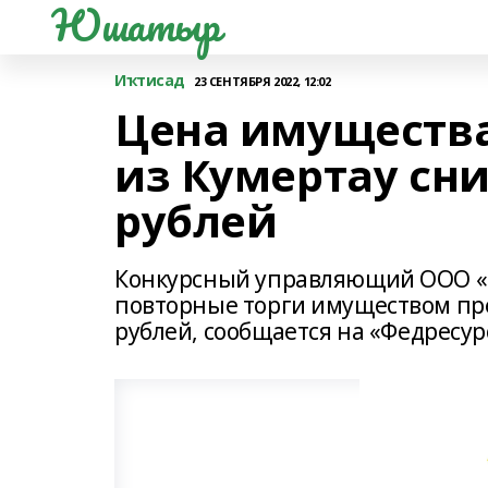
Юшатыр
Иҡтисад
23 СЕНТЯБРЯ 2022, 12:02
Цена имущества
из Кумертау сни
рублей
Конкурсный управляющий ООО «Р
повторные торги имуществом пре
рублей, сообщается на «Федресур