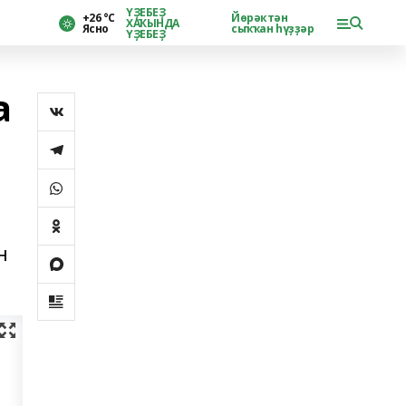
ҮҘЕБЕҘ
+26 °С
Йөрәктән
ХАҠЫНДА
Ясно
сыҡҡан һүҙҙәр
ҮҘЕБЕҘ
а
н