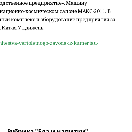
водственное предприятие». Машину
иационно-космическом салоне МАКС-2011. В
ьный комплекс и оборудование предприятия за
 Китая У Цзижень.
hhestva-vertoletnogo-zavoda-iz-kumertau-
Рубрика "Еда и напитки"