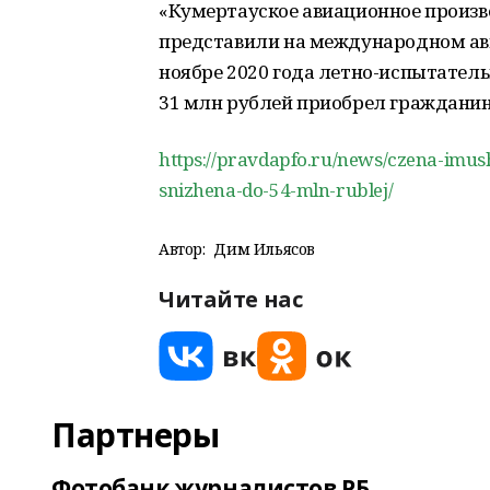
«Кумертауское авиационное произ
представили на международном ав
ноябре 2020 года летно-испытател
31 млн рублей приобрел гражданин
https://pravdapfo.ru/news/czena-imus
snizhena-do-54-mln-rublej/
Автор:
Дим Ильясов
Читайте нас
Партнеры
Фотобанк журналистов РБ