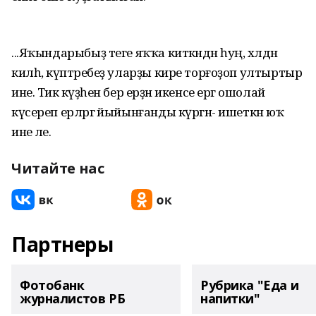
...Яҡындарыбыҙ теге яҡҡа киткәндән һуң, хәлдән
килһә, күптәребеҙ уларҙы кире торғоҙоп ултыртыр
ине. Тик кәүҙәһен бер ерҙән икенсе ергә ошолай
күсереп ерләргә йыйынғанды күргән- ишеткән юҡ
ине әле.
Читайте нас
Партнеры
Фотобанк
Рубрика "Еда и
журналистов РБ
напитки"