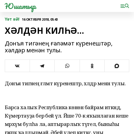
Юшатыр
Үәт әй!
16 ОКТЯБРЯ 2018, 05:43
ХӘЛДӘН КИЛҺӘ…
Донъя тигәнең ғәләмәт күренештәр,
хәлдәр менән тулы.
Донъя тигәнең ғәләмәт күренештәр, хәлдәр менән тулы.
Барса халыҡ Республика көнөн байрам иткәндә,
Күмертауҙа бер әбей үлә. Йәше 70-кә яҡынлаған кеше
мәрхүм булһа ла, аптырарлыҡ түгел, быныһы
ғәжәпкә ҡалдырмай. Әбей үлеп киткәс, уны