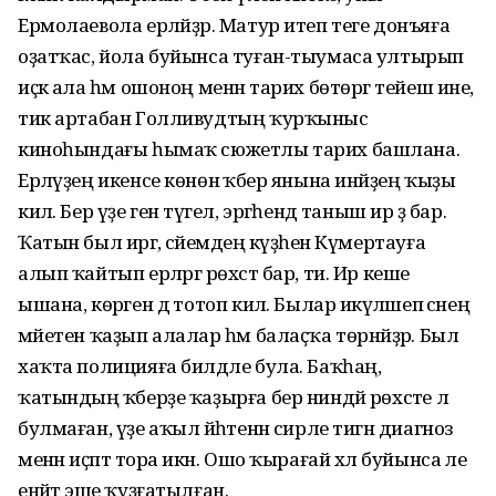
Ермолаевола ерләйҙәр. Матур итеп теге донъяға
оҙатҡас, йола буйынса туған-тыумаса ултырып
иҫкә ала һәм ошоноң менән тарих бөтөргә тейеш ине,
тик артабан Голливудтың ҡурҡыныс
киноһындағы һымаҡ сюжетлы тарих башлана.
Ерләүҙең икенсе көнөнә ҡәбер янына инәйҙең ҡыҙы
килә. Бер үҙе генә түгел, эргәһендә таныш ир ҙә бар.
Ҡатын был иргә, әсәйемдең кәүҙәһен Күмертауға
алып ҡайтып ерләргә рөхсәт бар, ти. Ир кеше
ышана, көрәген дә тотоп килә. Былар икәүләшеп әсәнең
мәйетен ҡаҙып алалар һәм балаҫҡа төрнәйҙәр. Был
хаҡта полицияға билдәле була. Баҡһаң,
ҡатындың ҡәберҙе ҡаҙырға бер ниндәй рөхсәте лә
булмаған, үҙе аҡыл йәһәтенән сирле тигән диагноз
менән иҫәптә тора икән. Ошо ҡырағай хәл буйынса әле
енәйәт эше ҡуҙғатылған.