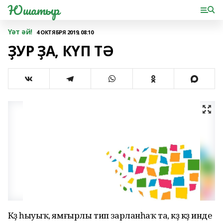
Юшатыр
Үәт әй!
4 ОКТЯБРЯ 2019, 08:10
ҘУР ҘА, КҮП ТӘ
Көҙ һыуыҡ, ямғырлы тип зарланһаҡ та, көҙ көҙ инде