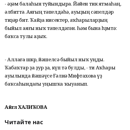
- әҙәм балаһын туйындыра. Йәйен тик ятмаһаң,
әлбиттә. Аяғың тәпелдәһә, ауыҙың сәпелдәр
тиҙәр бит. Ҡайҙа нисектер, аҡһарыларҙың
быйыл аяғы ныҡ тәпелдәгән. Һәм бына һөҙөмтә:
баҡса тулы аҙыҡ.
- Аллаға шөкөр, йәшелсә быйыл ныҡ уңды.
Ҡабаҡтар ҙа ҙур ҙа, күп тә булды, - ти Аҡһары
ауылында йәшәүсе Ғәлиә Мифтахова үҙ
баҡсаһындағы уңышҡа ҡыуанып.
Айгөл ХАЛИҠОВА
Читайте нас