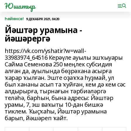
Юшатыр
Һөйөнсө!
9 ДЕКАБРЯ 2021, 04:20
Йәштәр урамына -
йәшәрергә
https://vk.com/yshatir?w=wall-
33983974_64516 Керәүле ауылы эшҡыуары
Сайма Семенова 250 меңлек субсидия
алған да, ауылында бөҙрәхана асырға
ҡарар ҡылған. Эште оҙаҡҡа һуҙмай, ул
был хананы асып та ҡуйған, кем дә кем сәс
алдырырға, тырнағын тәрбиәләргә
теләһә, барһын, бына адресы: Йәштәр
урамы, 7, эш ваҡыты 10-дан бишкә
тиклем. Ҡыҫҡаһы, Йәштәр урамына
барып, йәшәреп ҡайт.