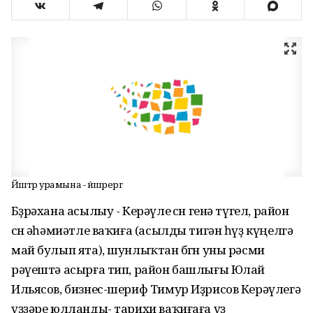
Йәштәр урамына - йәшәрергә
Бөҙрәхана асылыу - Керәүле өсөн генә түгел, район
өсөн әһәмиәтле ваҡиға (асылды тигән һүҙ күңелгә
май булып ята), шунлыҡтан бөгөн уны рәсми
рәүештә асырға тип, район башлығы Юлай
Ильясов, бизнес-шериф Тимур Иҙрисов Керәүлегә
үҙҙәре юлланды- тарихи ваҡиғаға үҙ