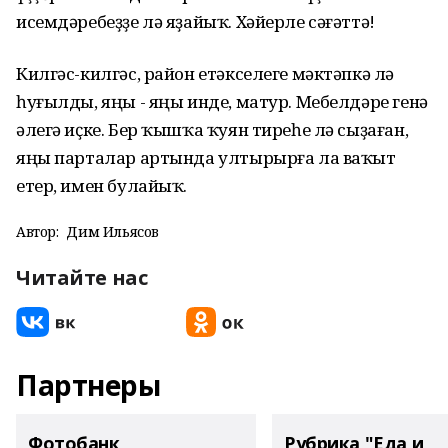
исемдәребеҙҙе лә яҙайыҡ. Хәйерле сәғәттә!
Килгәс-килгәс, район етәкселеге мәктәпкә лә
һуғылды, яңы - яңы инде, матур. Мебелдәре генә
әлегә иҫке. Бер ҡышҡа ҡуян тиреһе лә сыҙаған,
яңы парталар артында ултырырға ла ваҡыт
етер, имен булайыҡ.
Автор:
Дим Ильясов
Читайте нас
Партнеры
Фотобанк
Рубрика "Еда и