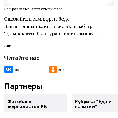
Беҙ "Урал батыр" ҙан ҡайтып киләбеҙ
Ошолайтып сәләмләйҙәр әле беҙҙе.
Бик шатланып ҡайтып килә яҡшымбәттәр.
Тулыраҡ итеп был турала гәзиттә яҙыласаҡ.
Автор:
Читайте нас
Партнеры
Фотобанк
Рубрика "Еда и
журналистов РБ
напитки"