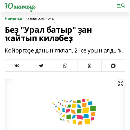
Юшатыр
Һөйөнсө!
12 МАЯ 2023, 17:16
Беҙ "Урал батыр" ҙан
ҡайтып киләбеҙ
Көйөргәҙе данын яҡлап, 2- се урын алдыҡ.