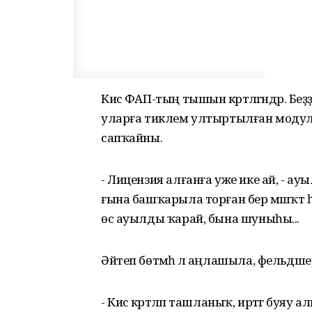
Кисә ФАП-тың тышын кәртәләгәндәр. Бе
уларға тиклем ултыртылған модул
сапҡайны.
- Лицензия алғанға уже ике ай, - а
ғына башҡарыла торған бер мәшәҡәт
өс ауылды ҡарай, бына шуныһы...
Әйтеп бөтмәһә лә аңлашыла, фельдшер кә
- Кисә кәртәләп ташланыҡ, иртәгә буя