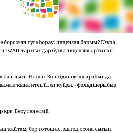
ҙҙе борсоған тәүге һорау: лицензия бармы? Юҡһа,
ле ФАП-тар йылдар буйы лицензия артынан
уыл башлығы Илшат Зәйнәғәбдинов эш араһында
 һымаҡ ҡына итеп әйтеп ҡуйҙы, - фельдшерыбыҙ
рәк. Берәү генә етмәй.
у алып ҡайтам, бер тотонғас, эштең осона сығып