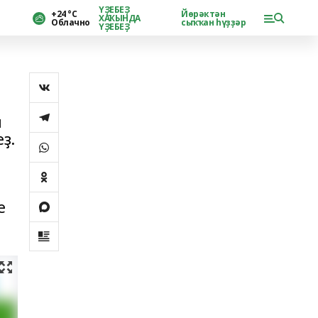
ҮҘЕБЕҘ
+24 °С
Йөрәктән
ХАҠЫНДА
Облачно
сыҡҡан һүҙҙәр
ҮҘЕБЕҘ
п
ҙ.
е