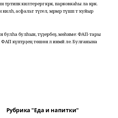
әртипкә килтерергә кәрәк, парковкаһы ла кәрәк.
килһә, асфальт түгел, мәрмәр түшәп тә ҡуйыр
сын булһа булһын, түҙербеҙ, мөһиме: ФАП-тары
ай ФАП күптәрҙең төшөнә лә инмәй әле. Булғанына
Рубрика "Еда и напитки"