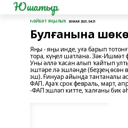
Юшатыр
ҺӘЙБӘТ ЯҢЫЛЫҠ
30 МАЯ 2021, 04:21
Булғанына шөк
Яңы - яңы инде, уға барып тотон
тора, күңел шатлана. Зәк-Ишмәт
Уны әллә ҡасан алып ҡайтып улты
эштәре лә эшләнде (беҙҙең өсөн в
эш). Ғинуар айында тантаналы ас
ФАП. Аҙаҡ срок февраль, март, а
-ФАП эшләп китте, ҡалғаны бик ә