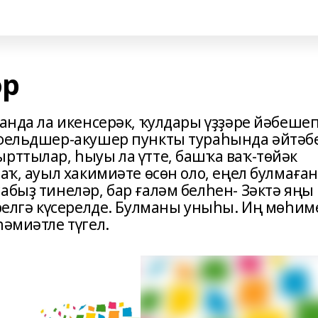
өр
ғанда ла икенсерәк, ҡулдары үҙҙәре йәбеше
 фельдшер-акушер пункты тураһында әйтәбе
рттылар, һыуы ла үтте, башҡа ваҡ-төйәк
аҡ, ауыл хакимиәте өсөн оло, еңел булмаған
абыҙ тинеләр, бар ғаләм белһен- Зәктә яңы
прелгә күсерелде. Булманы уныһы. Иң мөһим
һәмиәтле түгел.