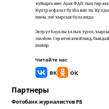
ҡуйырға ине. Аҙаҡ ФАП-тың тирә-яғын т
Күптәр асфальт булһа ине ти. Ҡулдан 
инем, әлегә ҡырсын була инде.
Зәктәр үтә һауалы халыҡ түгел, ҡыр
эшләһен. Сер итеп кенә әйткәндә, бынд
шөкөр.
Читайте нас
Партнеры
Фотобанк журналистов РБ