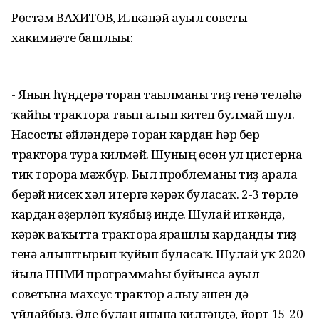
Рөстәм ВАХИТОВ, Илкәнәй ауыл советы
хакимиәте башлығы:
- Янғын һүндерә торған тағылманы тиҙ генә теләһә
ҡайһы тракторға тағып алып китеп булмай шул.
Насосты әйләндерә торған кардан һәр бер
тракторға тура килмәй. Шуның өсөн ул цистерна
тик торорға мәжбүр. Был проблеманы тиҙ арала
берәй нисек хәл итергә кәрәк буласаҡ. 2-3 төрлө
кардан әҙерләп ҡуябыҙ инде. Шулай иткәндә,
кәрәк ваҡытта тракторға ярашлы карданды тиҙ
генә алыштырып ҡуйып буласаҡ. Шулай уҡ 2020
йылға ППМИ программаһы буйынса ауыл
советына махсус трактор алыу эшен дә
уйлайбыҙ. Әле булған янғынға килгәндә, йорт 15-20