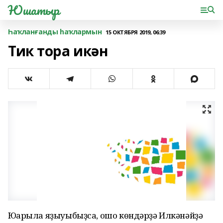
Юшатыр
Һаҡланғанды һаҡлармын
15 ОКТЯБРЯ 2019, 06:39
Тик тора икән
Юғарыла яҙыуыбыҙса, ошо көндәрҙә Илкәнәйҙә