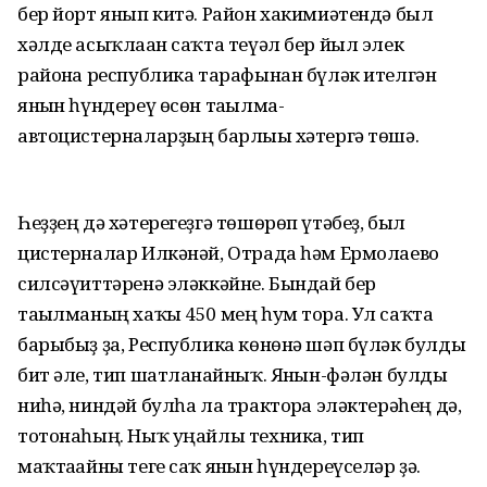
бер йорт янып китә. Район хакимиәтендә был
хәлде асыҡлаған саҡта теүәл бер йыл элек
районға республика тарафынан бүләк ителгән
янғын һүндереү өсөн тағылма-
автоцистерналарҙың барлығы хәтергә төшә.
Һеҙҙең дә хәтерегеҙгә төшөрөп үтәбеҙ, был
цистерналар Илкәнәй, Отрада һәм Ермолаево
силсәүиттәренә эләккәйне. Бындай бер
тағылманың хаҡы 450 мең һум тора. Ул саҡта
барыбыҙ ҙа, Республика көнөнә шәп бүләк булды
бит әле, тип шатланғайныҡ. Янғын-фәлән булды
ниһә, ниндәй булһа ла тракторға эләктерәһең дә,
тотонаһың. Ныҡ уңайлы техника, тип
маҡтағайны теге саҡ янғын һүндереүселәр ҙә.