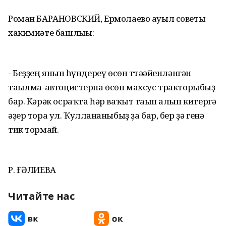
Роман БАРАНОВСКИЙ, Ермолаево ауыл советы
хакимиәте башлығы:
- Беҙҙең янғын һүндереү өсөн ттәғәйенләнгән
тағылма-автоцистерна өсөн махсус тракторыбыҙ
бар. Кәрәк осраҡта һәр ваҡыт тағып алып китергә
әҙер тора ул. Ҡулланғаныбыҙ ҙа бар, бер ҙә генә
тик тормай.
Р. ҒӘЛИЕВА
Читайте нас