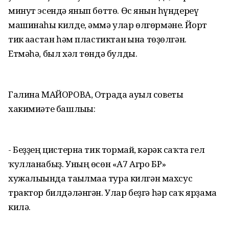
минут эсендә янып бөттө. Өс янғын һүндереү
машинаһы килде, әммә улар өлгөрмәне. Йорт
тик ағастан һәм пластиктан ғына төҙөлгән.
Етмәһә, был хәл төндә булды.
Галина МАЙОРОВА, Отрада ауыл советы
хакимиәте башлығы:
- Беҙҙең цистерна тик тормай, кәрәк саҡта гел
ҡулланабыҙ. Уның өсөн «А7 Агро БР»
хужалығында тағылмаға тура килгән махсус
трактор билдәләнгән. Улар беҙгә һәр саҡ ярҙамға
килә.