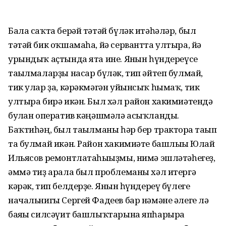
Бала саҡта берәй тәтәй бүләк итәһәләр, был
тәтәй бик оҡшамаһа, йә сервантта ултыра, йә
урындыҡ аҫтында ята ине. Янғын һүндереүсе
тағылмаларҙы насар бүләк, тип әйтеп булмай,
тик улар ҙа, кәрәкмәгән уйынсыҡ һымаҡ, тик
ултыра бирә икән. Был хәл район хакимиәтендә
булған оператив кәңәшмәлә асыҡланды.
Баҡтиһәң, был тағылманы һәр бер тракторға тағып
та булмай икән. Район хакимиәте башлығы Юлай
Ильясов ремонтлатаһығыҙмы, нимә эшләтәһегеҙ,
әммә тиҙ арала был проблеманы хәл итергә
кәрәк, тип белдерҙе. Янғын һүндереү бүлеге
начальнигы Сергей Фадеев бар нәмәне әлеге лә
баяғы силсәүит башлыҡтарына япһарырға