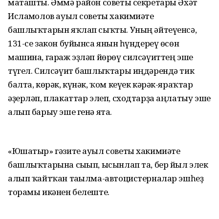
маташты. Әммә район советы секретары Әхәт
Исламғолов ауыл советы хакимиәте
башлыҡтарын яҡлап сыҡты. Уның әйтеүенсә,
131-се закон буйынса янғын һүндереү өсөн
машина, гараж эҙләп йөрөү силсәүиттең эше
түгел. Силсәүит башлыҡтары иңдәрендә тик
балта, көрәк, күнәк, ҡом кеүек кәрәк-яраҡтар
әҙерләп, плакаттар элеп, сходтарҙа аңлатыу эше
алып барыу эше генә ята.
«Юшатыр» гәзите ауыл советы хакимиәте
башлыҡтарына сығып, ысынлап та, бер йыл элек
алып ҡайтҡан тағылма-автоцистерналар эшһеҙ
торамы икәнен белеште.