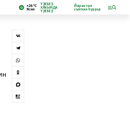
ҮҘЕБЕҘ
+26 °С
Йөрәктән
ХАҠЫНДА
Ясно
сыҡҡан һүҙҙәр
ҮҘЕБЕҘ
ин