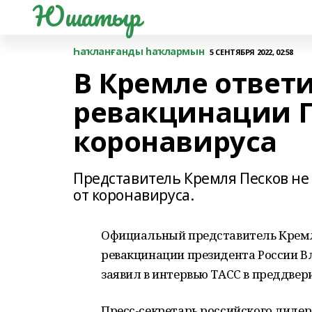
Юшатыр
Һаҡланғанды һаҡлармын
5 СЕНТЯБРЯ 2022, 02:58
В Кремле ответи
ревакцинации П
коронавируса
Представитель Кремля Песков не
от коронавируса.
Официальный представитель Кремля
ревакцинации президента России В
заявил в интервью ТАСС в преддвер
Пресс-секретарь российского лидера