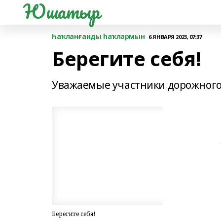
Юшатыр
Һаҡланғанды һаҡлармын
6 ЯНВАРЯ 2023, 07:37
Берегите себя!
Уважаемые участники дорожного
Берегите себя!