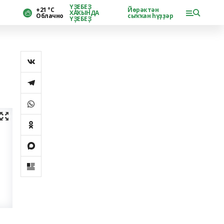
ҮҘЕБЕҘ
+21 °С
Йөрәктән
ХАҠЫНДА
Облачно
сыҡҡан һүҙҙәр
ҮҘЕБЕҘ