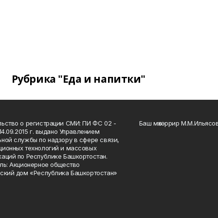
Рубрика "Еда и напитки"
ьство о регистрации СМИ: ПИ ФС 02 -
Баш мөхәррир М.М.Ильясо
14.09.2015 г. выдано Управлением
ной службы по надзору в сфере связи,
ионных технологий и массовых
аций по Республике Башкортостан.
ль: Акционерное общество
ский дом «Республика Башкортостан»