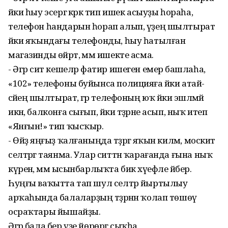
йәки һыу эсергә кәрәк тип ишек асыуҙы һораһа,
телефон һандарын һорап алып, үҙең шылтырат
йәки яҡындағы телефонды, һыу һатылған
магазинды өйрәт, әммә ишекте асма.
- Әгәр сит кешеләр фатир ишеген емерә башлаһа,
«102» телефоны буйынса полицияға йәки атай-
әсәйеңә шылтырат, әгәр телефоның юҡ йәки эшләмәй
икән, балконға сығып, йәки тәҙрәне асып, ныҡ итеп
«Янғын!» тип ҡысҡыр.
- Өйҙә яңғыҙ ҡалғаныңда тәҙрәгә яҡын килмә, москит
селтәргә таянма. Улар ситтән ҡарағанда ғына ныҡ
күренә, әммә ысынбарлыҡта бик хәүефле әйбер.
Һуңғы ваҡытта тап шул селтәр йыртылыу
арҡаһында балаларҙың тәҙрәнән ҡолап төшөү
осраҡтары йышайҙы.
Әгәр бала бер үҙе йөрөргә сыҡһа