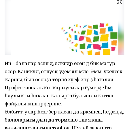
Йәй – балалар өсөн дә, өлкәндәр өсөн дә бик матур
осор. Каникул, отпуск, әүҙем ял мәле. Әммә, үкенескә
ҡаршы, был осорҙа төрлө хәүеф-хәтәр ҙә һағалай.
Профессиональ ҡотҡарыусылар ғүмерҙе һәм
һаулыҡты һаҡлап ҡалырға булышлыҡ иткән
файҙалы кәңәштәр әҙерләне.
Әлбиттә, улар һеҙгә бер ҡасан да кәрәкмәһен, һеҙҙең дә,
балаларығыҙҙың да тормошо тик яҡшы
ваҡиғаларҙан ғына торһон. Шулай ҙа кәңәштәр