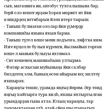
сыҡ, магазинға ин, автобус туҡталышына бар,
берәй оло кешегә ярҙам һорап мөрәжәғәт ит йәки
өлкәндәрҙең иғтибарын йәлеп итергә тырыш.
- Таныш булмаған ололар йәки үҫмерҙәр
компанияһы янына яҡын барма.
- Таныш түгел кеше менән подъезға, лифтҡа инмә.
Изге күңелле булып күренгән, йылмайып торған
кеше лә маньяк булыуы ихтимал.
- Сит кешенең машинаһына ултырма.
- Фатир асҡысын муйыныңа йәки салбар
билдегеңә элмә, бының өсөн айырым кеҫә эшләтеү
яҡшыраҡ.
- Ҡараңғы төшкәс, урамда яңғыҙ йөрөмә. Әгәр төндә
яңғыҙ ҡайтырға тура килһә, яҡшы яҡтыртылған
урындарҙан ғына атла. Юлың ҡараңғы, тар
тыҡрыҡтарҙан үтһә, атай-әсәйеңә шылтыратып,