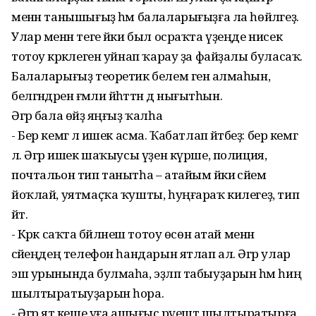
менән танышығыҙ һәм балаларығыҙға ла һөйләгеҙ.
Улар менән теге йәки был осраҡта үҙеңде нисек
тотоу кәрәклеген уйнап ҡарау ҙа файҙалы буласаҡ.
Балаларығыҙ теоретик белем генә алмаһын,
белгәндәрен ғәмәли йәһәттән дә нығытһын.
Әгәр бала өйҙә яңғыҙ ҡалһа
- Бер кемгә лә ишек асма. Ҡабатлап әйтәбеҙ: бер кемгә
лә. Әгәр ишек шаҡыусы үҙен күрше, полиция,
почтальон тип танытһа – атайым йәки әсәйем
йоҡлай, уятмаҫҡа ҡушты, һуңғараҡ килегеҙ, тип
әйт.
- Кәрәк саҡта бәйләнеш тотоу өсөн атай менән
әсәйеңдең телефон һандарын ятлап ал. Әгәр улар
эш урынында булмаһа, эҙләп табыуҙарын һәм һиңә
шылтыратыуҙарын һора.
- Әгәр ят кеше уға ашығыс рәүештә шылтыратырға