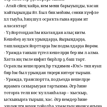
- Атай-әсәйеңә ҡайҙа, кем менән барыуыңды, ҡасан
ҡайтырыңды әйт. Был бик мөһим, сөнки хәүефле
хәл тыуһа, һиңә шул осраҡта ғына ярҙам итә
аласаҡтар!
- Үҙ йортоңдан һәм ихатаңдан алыҫ китмә.
Кешеһеҙ аулаҡ урындарҙа, йырындарҙа,
ташландыҡ йорттарҙа һәм подвалдарҙа йөрөмә.
- Урамда таныш түгел кешеләрҙән бер нәмә лә алма.
Хатта иң тәмле кәнфит бирһәләр ҙә, баш тарт.
Осраҡлы кешеләрҙең һәр тәҡдименә «Юҡ!» тип яуап
бир һәм был урындан тиҙерәк китергә тырыш.
- Урамда, транспортта, подъезда кешеләрҙе
ярҙамға саҡырыуҙан тартынма. Әгәр һине
тоторға теләп көс ҡулланһалар – ҡысҡыр,
ысҡынырға тырыш, ҡас. Әгәр кемдер һине
эҙәрлекләгән кеүек тойолһа, урамдың икенсе яғына