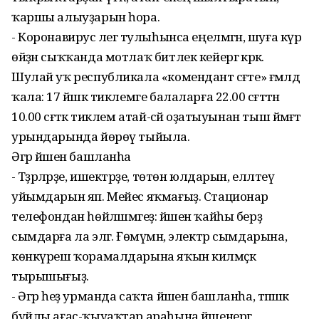
ҡаршы алыуҙарын һора.
- Коронавирус әлегә тулыһынса еңелмәгән, шуға күрә
өйҙән сыҡҡанда мотлаҡ битлек кейергә кәрәк.
Шулай уҡ республикала «комендант сәғәте» ғәмәлдә
ҡала: 17 йәшкә тиклемге балаларға 22.00 сәғәттән
10.00 сәғәткә тиклем атай-әсәй оҙатыуынан тыш йәмәғәт
урындарында йөрөү тыйыла.
Әгәр йәшен башланһа
- Тәҙрәләрҙе, ишектәрҙе, төтөн юлдарын, елләтеү
уйымдарын яп. Мейес яҡмағыҙ. Стационар
телефондан һөйләшмәгеҙ: йәшен ҡайһы берҙә
сымдарға ла эләгә. Ғөмүмән, электр сымдарына,
көнкүреш ҡорамалдарына яҡын килмәҫкә
тырышығыҙ.
- Әгәр һеҙ урманда саҡта йәшен башланһа, тәпәшәк
буйлы ағас-ҡыуаҡтар араһына йәшенергә