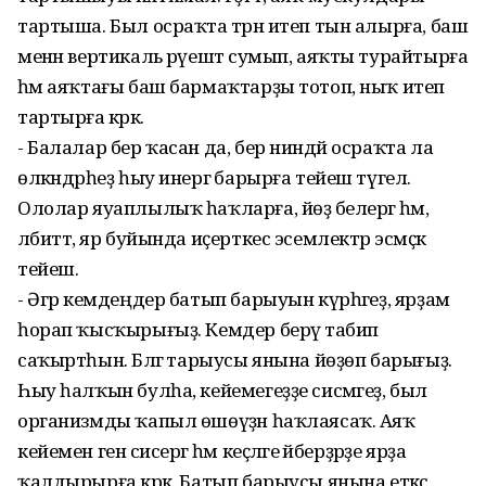
тартыша. Был осраҡта тәрән итеп тын алырға, баш
менән вертикаль рәүештә сумып, аяҡты турайтырға
һәм аяҡтағы баш бармаҡтарҙы тотоп, ныҡ итеп
тартырға кәрәк.
- Балалар бер ҡасан да, бер ниндәй осраҡта ла
өлкәндәрһеҙ һыу инергә барырға тейеш түгел.
Ололар яуаплылыҡ һаҡларға, йөҙә белергә һәм,
әлбиттә, яр буйында иҫерткес эсемлектәр эсмәҫкә
тейеш.
- Әгәр кемдеңдер батып барыуын күрһәгеҙ, ярҙам
һорап ҡысҡырығыҙ. Кемдер берәү табип
саҡыртһын. Бәләгә тарыусы янына йөҙөп барығыҙ.
Һыу һалҡын булһа, кейемегеҙҙе сисмәгеҙ, был
организмды ҡапыл өшөүҙән һаҡлаясаҡ. Аяҡ
кейемен генә сисергә һәм кеҫәләге әйберҙәрҙе ярҙа
ҡалдырырға кәрәк. Батып барыусы янына еткәс,