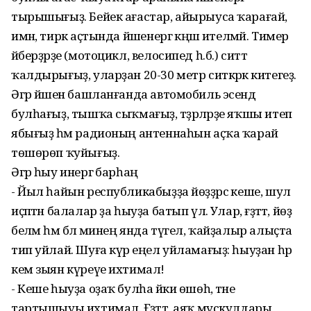
тырышығыҙ. Бейек ағастар, айырыуса ҡарағай,
имән, тирәк аҫтында йәшенергә кәңәш ителмәй. Тимер
әйберҙәрҙе (мотоцикл, велосипед һ.б.) ситтә
ҡалдырығыҙ, уларҙан 20-30 метр ситкәрәк китегеҙ.
Әгәр йәшен башланғанда автомобиль эсендә
булһағыҙ, тышҡа сыҡмағыҙ, тәҙрәләрҙе яҡшы итеп
ябығыҙ һәм радионың антеннаһын аҫҡа ҡарай
төшөрөп ҡуйығыҙ.
Әгәр һыу инергә барһаң
- Йыл һайын республикабыҙҙа йөҙҙәрсә кеше, шул
иҫәптән балалар ҙа һыуҙа батып үлә. Улар, ғәҙәттә, йөҙә
беләм һәм бәлә минең янда түгел, ҡайҙалыр алыҫта
тип уйлай. Шуға күрә еңел уйламағыҙ: һыуҙан һәр
кем зыян күреүе ихтимал!
- Кеше һыуҙа оҙаҡ булһа йәки өшөһә, тәне
тартышыуы ихтимал. Ғәҙәттә, аяҡ мускулдары