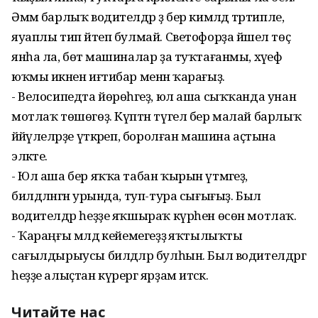
Әммә барлыҡ водителдәр ҙә бер кимәлдә тәртипле,
яуаплы тип әйтеп булмай. Светофорҙа йәшел төҫ
янһа ла, бөтә машиналар ҙа туҡтағанмы, хәүеф
юҡмы икәнен иғтибар менән ҡарағыҙ.
- Велосипедта йөрөһәгеҙ, юл аша сыҡҡанда унан
мотлаҡ төшөгөҙ. Күптән түгел бер малай барлыҡ
йәйәүлеләрҙе үткәреп, боролған машина аҫтына
эләкте.
- Юл аша бер яҡҡа табан ҡырын үтмәгеҙ,
билдәләнгән урында, туп-тура сығығыҙ. Был
водителдәр һеҙҙе яҡшыраҡ күрһен өсөн мотлаҡ.
- Ҡараңғы мәлдә кейемегеҙҙә яҡтылыҡты
сағылдырыусы билдәләр булһын. Был водителдәргә
һеҙҙе алыҫтан күрергә ярҙам итәсәк.
Читайте нас