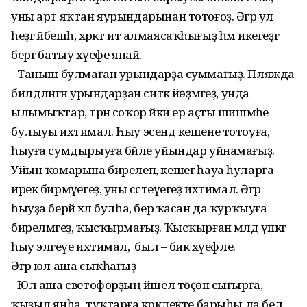
уны арт яҡтан яурындарынан тотоғоҙ. Әгәр ул
һеҙгә йәбешһә, хәрәкәт итә алмаясаҡһығыҙ һәм икегеҙгә
бергә батыу хәүефе янай.
- Таныш булмаған урындарҙа суммағыҙ. Пляжда
билдәләнгән урындарҙан ситкә йөҙмәгеҙ, унда
ылымыҡтар, тәрән соҡор йәки ер аҫты шишмәһе
булыуы ихтимал. Һыу эсендә кешене тотоуға,
һыуға сумдырыуға бәйле уйындар уйнамағыҙ.
Уйын ҡомарына бирелеп, кешегә һауа һуларға
ирек бирмәүегеҙ, уны сәсәтеүегеҙ ихтимал. Әгәр
һыуҙа берәй хәл булһа, бер ҡасан да ҡурҡыуға
бирелмәгеҙ, ҡысҡырмағыҙ. Ҡысҡырған мәлдә үпкәгә
һыу эләгеүе ихтимал, ә был – бик хәүефле.
Әгәр юл аша сыҡһағыҙ
- Юл аша светофорҙың йәшел төҫөнә сығырға, ә
ҡыҙыл янһа, туҡтарға кәрәклекте барыһы ла белә.