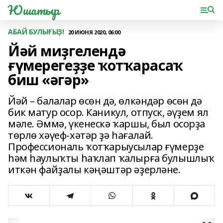
Юшатыр
АБАЙ БУЛЫҒЫҘ!
20 ИЮНЯ 2020, 06:00
Йәй миҙгелендә
ғүмерегеҙҙе ҡотҡарасаҡ
биш «әгәр»
Йәй – балалар өсөн дә, өлкәндәр өсөн дә
бик матур осор. Каникул, отпуск, әүҙем ял
мәле. Әммә, үкенескә ҡаршы, был осорҙа
төрлө хәүеф-хәтәр ҙә һағалай.
Профессиональ ҡотҡарыусылар ғүмерҙе
һәм һаулыҡты һаҡлап ҡалырға булышлыҡ
иткән файҙалы кәңәштәр әҙерләне.