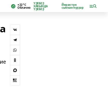
ҮҘЕБЕҘ
+22 °С
Йөрәктән
ХАҠЫНДА
Облачно
сыҡҡан һүҙҙәр
ҮҘЕБЕҘ
а
а
ние