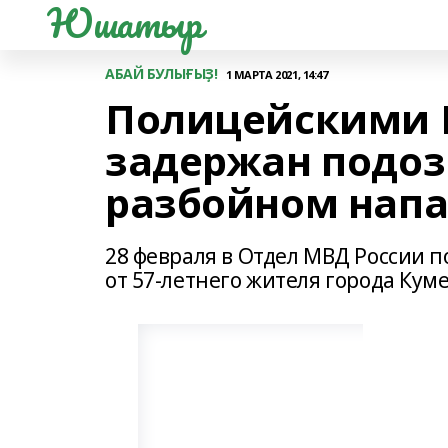
Юшатыр
АБАЙ БУЛЫҒЫҘ!
1 МАРТА 2021, 14:47
Полицейскими 
задержан подо
разбойном напа
28 февраля в Отдел МВД России 
от 57-летнего жителя города Куме