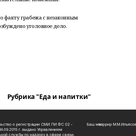
о факту грабежа с незаконным
збуждено уголовное дело.
Рубрика "Еда и напитки"
ьство о регистрации СМИ: ПИ ФС 02 -
Баш мөхәррир М.М.Ильясо
14.09.2015 г. выдано Управлением
ной службы по надзору в сфере связи,