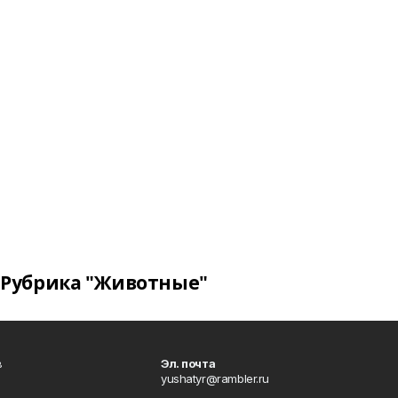
Рубрика "Животные"
в
Эл. почта
yushatyr@rambler.ru