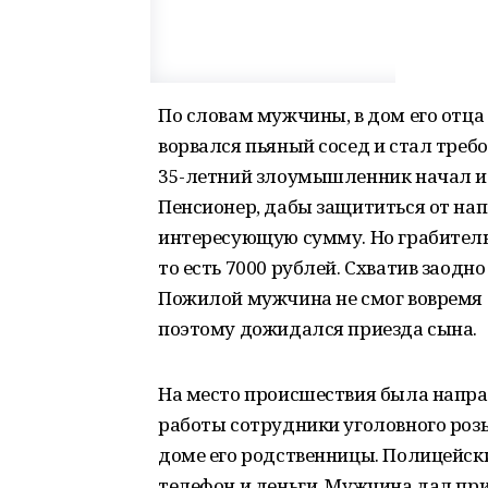
По словам мужчины, в дом его отца 
ворвался пьяный сосед и стал требо
35-летний злоумышленник начал из
Пенсионер, дабы защититься от на
интересующую сумму. Но грабитель 
то есть 7000 рублей. Схватив заод
Пожилой мужчина не смог вовремя 
поэтому дожидался приезда сына.
На место происшествия была направ
работы сотрудники уголовного роз
доме его родственницы. Полицейск
телефон и деньги. Мужчина дал пр