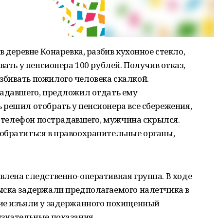
в деревне Конаревка, разбив кухонное стекло,
вать у пенсионера 100 рублей. Получив отказ,
бивать пожилого человека скалкой.
падавшего, предложил отдать ему
решил отобрать у пенсионера все сбережения,
но телефон пострадавшего, мужчина скрылся.
обратиться в правоохранительные органы,
лена следственно-оперативная группа. В ходе
ыска задержали предполагаемого налетчика в
ие изъяли у задержанного похищенный
изнательные показания.