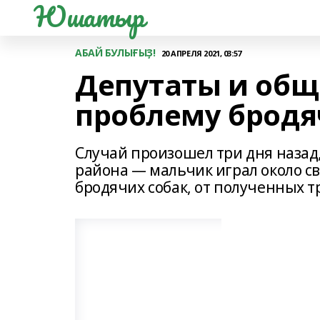
Юшатыр
АБАЙ БУЛЫҒЫҘ!
20 АПРЕЛЯ 2021, 03:57
Депутаты и общ
проблему бродя
Случай произошел три дня назад,
района — мальчик играл около св
бродячих собак, от полученных т