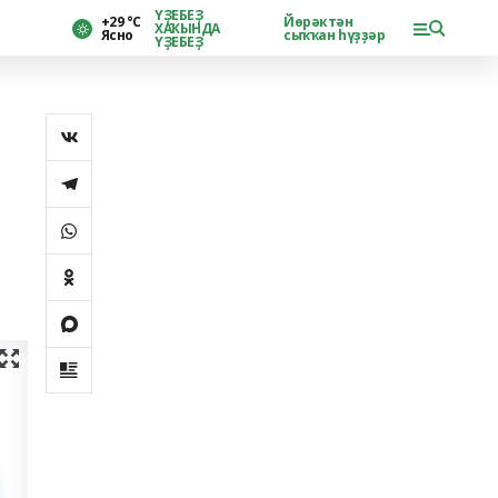
ҮҘЕБЕҘ
+29 °С
Йөрәктән
ХАҠЫНДА
Ясно
сыҡҡан һүҙҙәр
ҮҘЕБЕҘ
о