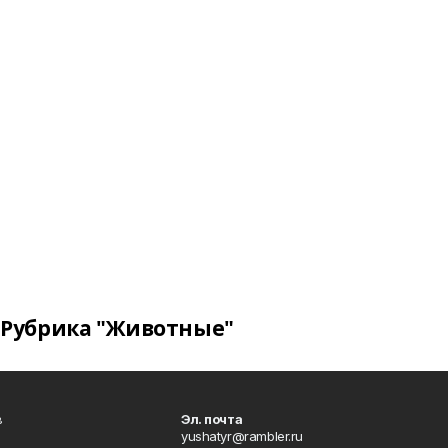
Рубрика "Животные"
в
Эл. почта
yushatyr@rambler.ru