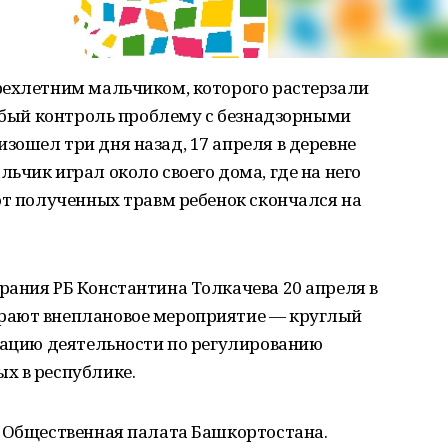
рехлетним мальчиком, которого растерзали
собый контроль проблему с безнадзорными
изошел три дня назад, 17 апреля в деревне
ьчик играл около своего дома, где на него
от полученных травм ребенок скончался на
рания РБ Константина Толкачева 20 апреля в
рают внеплановое мероприятие — круглый
изацию деятельности по регулированию
х в республике.
и Общественная палата Башкортостана.