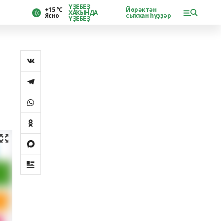
ҮҘЕБЕҘ
+15 °С
Йөрәктән
ХАҠЫНДА
Ясно
сыҡҡан һүҙҙәр
ҮҘЕБЕҘ