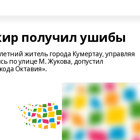
жир получил ушибы
1-летний житель города Кумертау, управляя
ь по улице М. Жукова, допустил
кода Октавия».