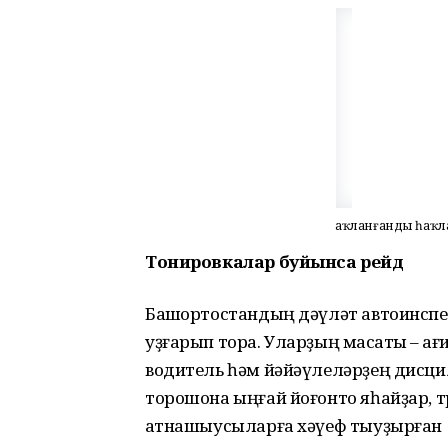
Һаҡланғанды һаҡ
Тонировкалар буйынса рейд
Башҡортостандың дәүләт автоинсп
уҙғарып тора. Уларҙың маҡсаты – ҡағ
водитель һәм йәйәүлеләрҙең дисц
торошона ыңғай йоғонто яһайҙар, 
ҡатнашыусыларға хәүеф тыуҙырған 