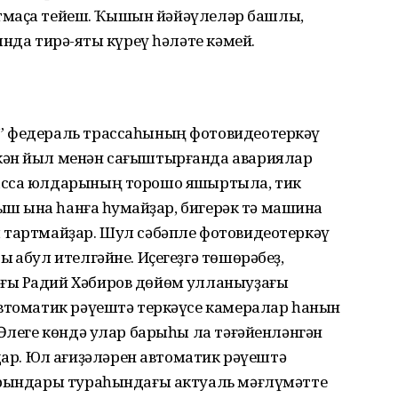
отмаҫҡа тейеш. Ҡышын йәйәүлеләр башлыҡ,
нда тирә-яҡты күреү һәләте кәмей.
” федераль трассаһының фотовидеотеркәү
кән йыл менән сағыштырғанда авариялар
асса юлдарының торошо яҡшыртыла, тик
ыш ҡына һанға һуҡмайҙар, бигерәк тә машина
 тартмайҙар. Шул сәбәпле фотовидеотеркәү
ҡабул ителгәйне. Иҫегеҙгә төшөрәбеҙ,
ғы Радий Хәбиров дөйөм ҡулланыуҙағы
автоматик рәүештә теркәүсе камералар һанын
 Әлеге көндә улар барыһы ла тәғәйенләнгән
 Юл ҡағиҙәләрен автоматик рәүештә
урындары тураһындағы актуаль мәғлүмәтте