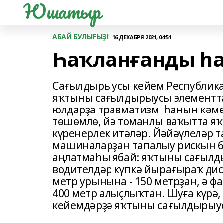
Юшатыр
АБАЙ БУЛЫҒЫҘ!
16 ДЕКАБРЯ 2021, 04:51
Һаҡланғанды һ
Сағылдырыусы кейем Республика
яҡтыны сағылдырыусы элементта
юлдарҙа травматизм һанын кәме
төшөмлө, йә томанлы ваҡытта я
күренерлек итәләр. Йәйәүлеләр 
машиналарҙан тапалыу рискын 6
аңлатмаһы ябай: яҡтыны сағылд
водителдәр күпкә йырағыраҡ дист
метр урынына - 150 метрҙан, ә 
400 метр алыҫлыҡтан. Шуға күрә
кейемдәрҙә яҡтыны сағылдырыус