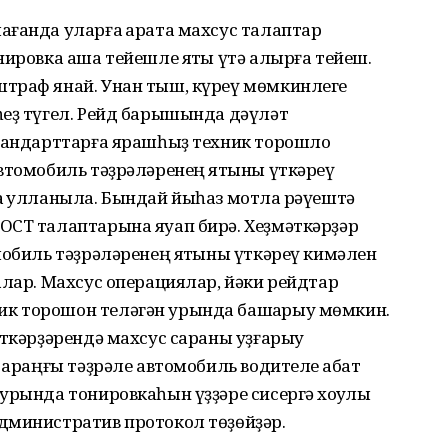
ағанда уларға ҡарата махсус талаптар
нировка аша тейешле яҡты үтә алырға тейеш.
траф янай. Унан тыш, күреү мөмкинлеге
һеҙ түгел. Рейд барышында дәүләт
стандарттарға ярашһыҙ техник торошло
втомобиль тәҙрәләренең яҡтыны үткәреү
 ҡулланыла. Бындай йыһаз мотлаҡ рәүештә
ОСТ талаптарына яуап бирә. Хеҙмәткәрҙәр
мобиль тәҙрәләренең яҡтыны үткәреү кимәлен
алар. Махсус операциялар, йәки рейдтар
к торошон теләгән урында башҡарыу мөмкин.
әткәрҙәрендә махсус сараны уҙғарыу
ҡараңғы тәҙрәле автомобиль водителе ҡабат
урында тонировкаһын үҙҙәре сисергә хоҡуҡлы
дминистратив протокол төҙөйҙәр.