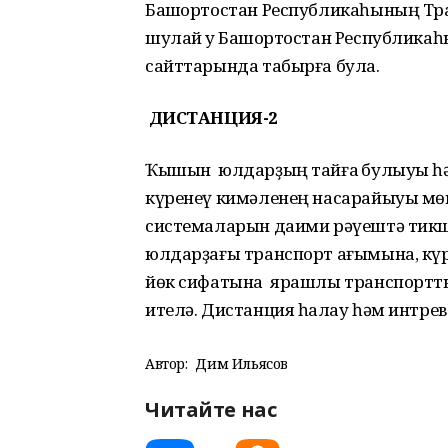
Башҡортостан Республикаһының Тр
шулай уҡ Башҡортостан Республика
сайттарында табырға була.
ДИСТАНЦИЯ-2
Ҡышын юлдарҙың тайғаҡ булыуы һә
күренеү кимәленең насарайыуы мөм
системаларын даими рәүештә тикше
юлдарҙағы транспорт ағымына, кү
йөк сифатына ярашлы транспорттың
ителә. Дистанция һаҡлау һәм интрева
Автор:
Дим Ильясов
Читайте нас