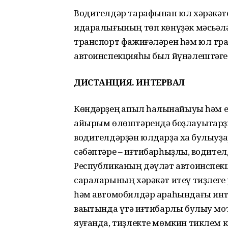
Водителдәр тарафынан юл хәрәкәте
идаралығының төп көнүҙәк мәсьәлә
транспорт фажиғәләрен һәм юл тр
автоинспекцияһы был йүнәлештәге 
ДИСТАНЦИЯ. ИНТЕРВАЛ
Көндәрҙең ҡапыл һалҡынайыуы һәм 
айырым өлөштәрендә боҙлауыҡтарҙы
водителдәрҙән юлдарҙа хаҡ булыуҙ
сәбәптәре – иғтибарһыҙлыҡ, водител
Республиканың дәүләт автоинспекц
сараларының хәрәкәт итеү тиҙлеге 
һәм автомобилдәр араһындағы инт
ваҡытында үтә иғтибарлы булыу мотл
яуғанда, тиҙлекте мөмкин тиклем к