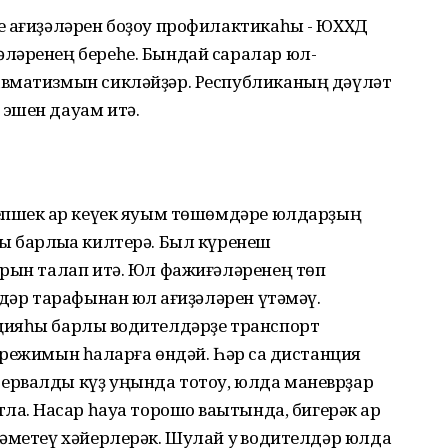
 ҡағиҙәләрен боҙоу профилактикаһы - ЮХХД
ләренең береһе. Бындай саралар юл-
авматизмын сикләйҙәр. Республиканың дәүләт
эшен дауам итә.
епшек ҡар кеүек яуым төшөмдәре юлдарҙың
 барлыҡҡа килтерә. Был күренеш
арын талап итә. Юл фажиғәләренең төп
дәр тарафынан юл ҡағиҙәләрен үтәмәү.
ияһы барлыҡ водителдәрҙе транспорт
режимын һаҡларға өндәй. Һәр саҡ дистанция
ервалды күҙ уңында тотоу, юлда маневрҙар
аҡ. Насар һауа торошо ваҡытында, бигерәк ҡар
әметеү хәйерлерәк. Шулай уҡ водителдәр юлда