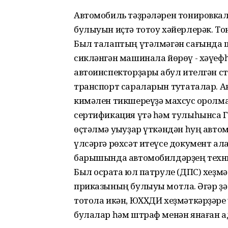
Автомобиль тәҙрәләрен тонировкал
булыуын иҫтә тотоу хәйерлерәк. То
Был талаптың үтәлмәгән сағында ш
сикләнгән машинала йөрөү - хәүеф
автоинспекторҙары ҡабул ителгән 
транспорт сараларын туҡтаталар. А
кимәлен тикшереүҙә махсус ҡоролма
сертификация үтә һәм тулыһынса Г
өҫтәлмә уҡыуҙар үткәндән һуң авто
үлсәргә рөхсәт итеүсе документ ал
барышында автомобилдәрҙең техни
Был осраҡта юл патруле (ДПС) хеҙм
приказының булыуы мотлаҡ. Әгәр ҙә 
тотола икән, ЮХХДИ хеҙмәткәрҙәре 
булалар һәм штраф менән янаған а