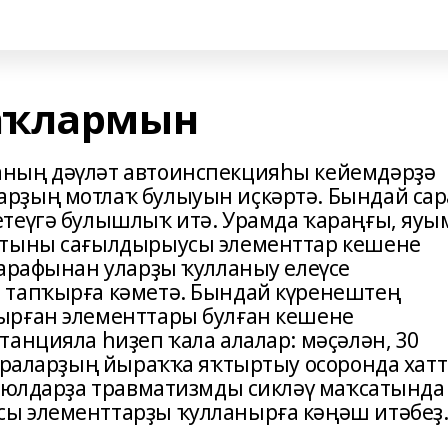
аҡлармын
ның дәүләт автоинспекцияһы кейемдәрҙә
рҙың мотлаҡ булыуын иҫкәртә. Бындай сар
теүгә булышлыҡ итә. Урамда ҡараңғы, яуы
ҡтыны сағылдырыусы элементтар кешене
тарафынан уларҙы ҡулланыу елеүсе
 тапҡырға кәметә. Бындай күренештең
ырған элементтары булған кешене
анцияла һиҙеп ҡала алалар: мәҫәлән, 30
фараларҙың йыраҡҡа яҡтыртыу осоронда хатт
, юлдарҙа травматизмды сикләү маҡсатында
ы элементтарҙы ҡулланырға кәңәш итәбеҙ