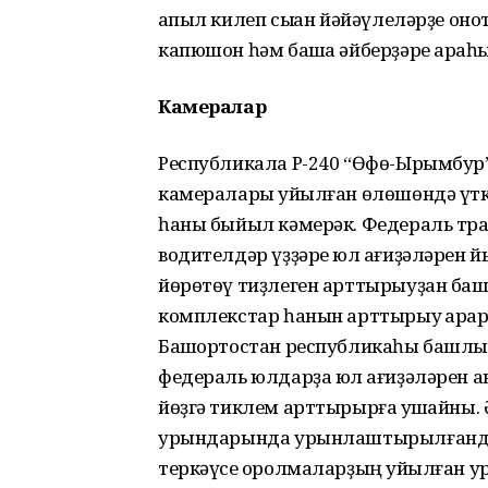
ҡапыл килеп сыҡҡан йәйәүлеләрҙе он
капюшон һәм башҡа әйберҙәре арҡаһы
Камералар
Республикала Р-240 “Өфө-Ырымбур
камералары ҡуйылған өлөшөндә үт
һаны быйыл кәмерәк. Федераль тр
водителдәр үҙҙәре юл ҡағиҙәләрен й
йөрөтөү тиҙлеген арттырыуҙан баш
комплекстар һанын арттырыу ҡарары 
Башҡортостан республикаһы башлы
федераль юлдарҙа юл ҡағиҙәләрен 
йөҙгә тиклем арттырырға ҡушҡайны.
урындарында урынлаштырылғандар.
теркәүсе ҡоролмаларҙың ҡуйылған 