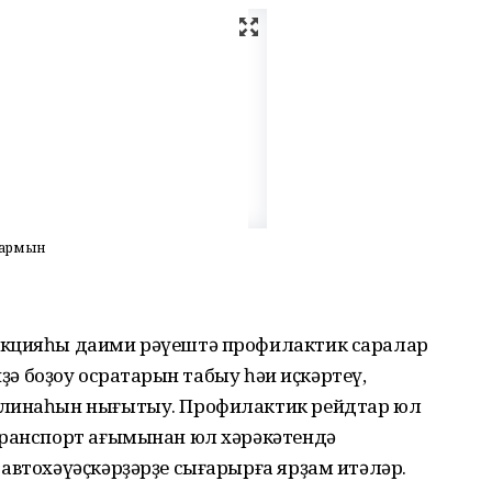
лармын
екцияһы даими рәүештә профилактик саралар
иҙә боҙоу осраҡтарын табыу һәи иҫкәртеү,
илинаһын нығытыу. Профилактик рейдтар юл
транспорт ағымынан юл хәрәкәтендә
автохәүәҫкәрҙәрҙе сығарырға ярҙам итәләр.