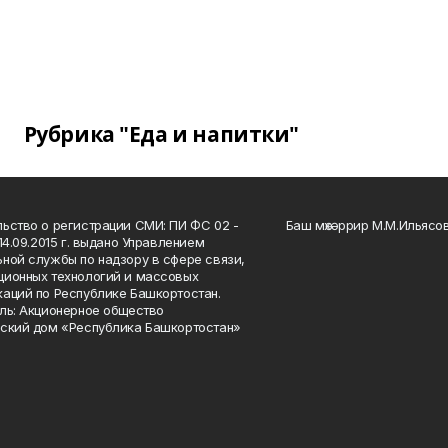
Рубрика "Еда и напитки"
ьство о регистрации СМИ: ПИ ФС 02 -
Баш мөхәррир М.М.Ильясо
14.09.2015 г. выдано Управлением
ной службы по надзору в сфере связи,
ионных технологий и массовых
аций по Республике Башкортостан.
ль: Акционерное общество
ский дом «Республика Башкортостан»