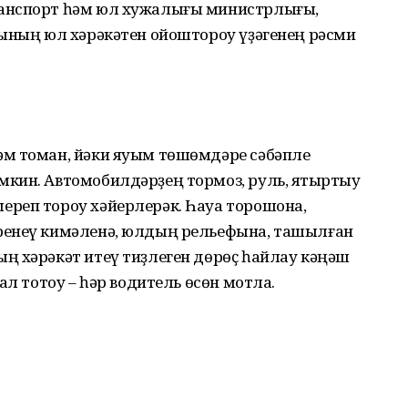
анспорт һәм юл хужалығы министрлығы,
һының юл хәрәкәтен ойоштороу үҙәгенең рәсми
м томан, йәки яуым төшөмдәре сәбәпле
кин. Автомобилдәрҙең тормоз, руль, яҡтыртыу
реп тороу хәйерлерәк. Һауа торошона,
ренеү кимәленә, юлдың рельефына, ташылған
 хәрәкәт итеү тиҙлеген дөрөҫ һайлау кәңәш
л тотоу – һәр водитель өсөн мотлаҡ.