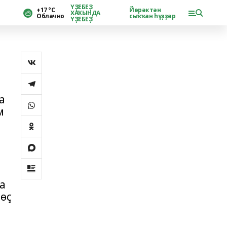
ҮҘЕБЕҘ
+17 °С
Йөрәктән
ХАҠЫНДА
Облачно
сыҡҡан һүҙҙәр
ҮҘЕБЕҘ
а
м
а
 өҫ
.