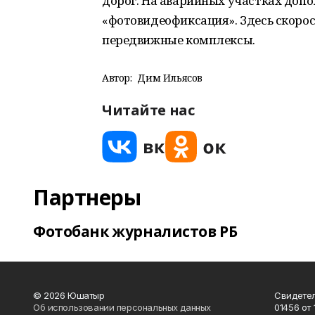
дорог. На аварийных участках допо
«фотовидеофиксация». Здесь скоро
передвижные комплексы.
Автор:
Дим Ильясов
Читайте нас
Партнеры
Фотобанк журналистов РБ
© 2026 Юшатыр
Свидетел
Об использовании персональных данных
01456 от 