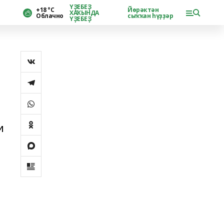
ҮҘЕБЕҘ
+18 °С
Йөрәктән
ХАҠЫНДА
Облачно
сыҡҡан һүҙҙәр
ҮҘЕБЕҘ
и