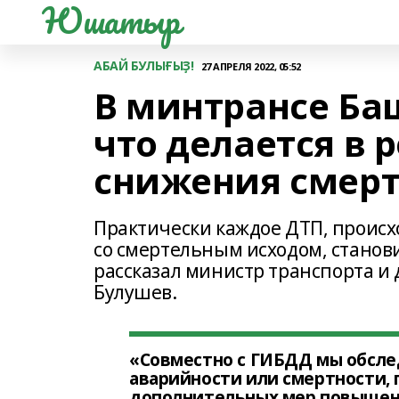
Юшатыр
АБАЙ БУЛЫҒЫҘ!
27 АПРЕЛЯ 2022, 05:52
В минтрансе Ба
что делается в 
снижения смерт
Практически каждое ДТП, происх
со смертельным исходом, станов
рассказал министр транспорта и
Булушев.
«Совместно с ГИБДД мы обслед
аварийности или смертности,
дополнительных мер повышени