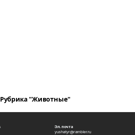
Рубрика "Животные"
в
Эл. почта
yushatyr@rambler.ru