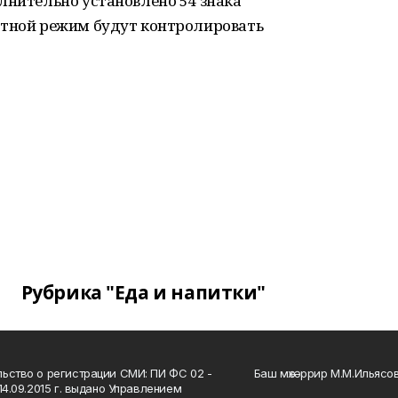
лнительно установлено 54 знака
стной режим будут контролировать
Рубрика "Еда и напитки"
ьство о регистрации СМИ: ПИ ФС 02 -
Баш мөхәррир М.М.Ильясо
14.09.2015 г. выдано Управлением