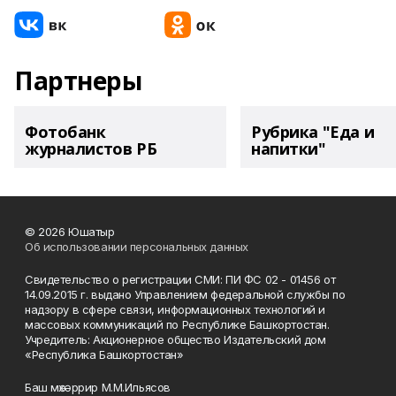
Партнеры
Фотобанк
Рубрика "Еда и
журналистов РБ
напитки"
© 2026 Юшатыр
Об использовании персональных данных
Свидетельство о регистрации СМИ: ПИ ФС 02 - 01456 от
14.09.2015 г. выдано Управлением федеральной службы по
надзору в сфере связи, информационных технологий и
массовых коммуникаций по Республике Башкортостан.
Учредитель: Акционерное общество Издательский дом
«Республика Башкортостан»
Баш мөхәррир М.М.Ильясов