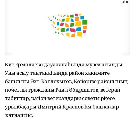
Кисә Ермолаево дауаханаһында музей асылды.
Уны асыу тантанаһында район хакимиәте
башлығы Әхәт Ҡотлоәхмәтов, Көйөргәҙе районының
почетлы гражданы Раил Әбдрәшитов, ветеран
табиптар, район ветерандары советы рәйесе
урынбаҫары Дмитрий Краснов һәм башҡалар
ҡатнашты.