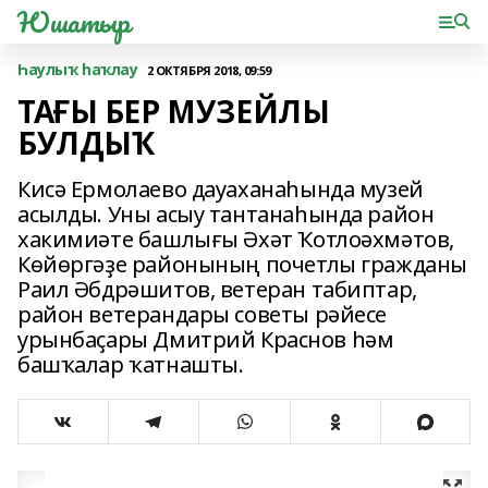
Юшатыр
Һаулыҡ һаҡлау
2 ОКТЯБРЯ 2018, 09:59
ТАҒЫ БЕР МУЗЕЙЛЫ
БУЛДЫҠ
Кисә Ермолаево дауаханаһында музей
асылды. Уны асыу тантанаһында район
хакимиәте башлығы Әхәт Ҡотлоәхмәтов,
Көйөргәҙе районының почетлы гражданы
Раил Әбдрәшитов, ветеран табиптар,
район ветерандары советы рәйесе
урынбаҫары Дмитрий Краснов һәм
башҡалар ҡатнашты.