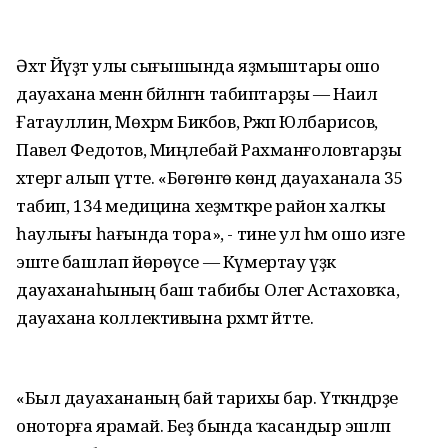
Әхәт Йәүҙәт улы сығышында яҙмыштары ошо
дауахана менән бәйләнгән табиптарҙы — Наил
Ғатауллин, Мөхәрәм Бикбов, Рәжәп Юлбарисов,
Павел Федотов, Миңлебай Рахманғоловтарҙы
хәтергә алып үтте. «Бөгөнгө көндә дауаханала 35
табип, 134 медицина хеҙмәткәре район халҡы
һаулығы һағында тора», - тине ул һәм ошо изге
эште башлап йөрөүсе — Күмертау үҙәк
дауаханаһының баш табибы Олег Астаховҡа,
дауахана коллективына рәхмәт әйтте.
«Был дауахананың бай тарихы бар. Үткәндәрҙе
оноторға ярамай. Беҙ бында ҡасандыр эшләп