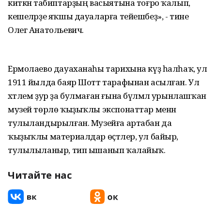
киткән табиптарҙың васыятына тоғро ҡалып,
кешеләрҙе яҡшы дауаларға тейешбеҙ», - тине
Олег Анатольевич.
Ермолаево дауаханаһы тарихына күҙ һалһаҡ, ул
1911 йылда баяр Шотт тарафынан асылған. Ул
хәтлем ҙур ҙа булмаған ғына бүлмәлә урынлашҡан
музей төрлө ҡыҙыҡлы экспонаттар менән
тулыландырылған. Музейға артабан да
ҡыҙыҡлы материалдар өҫтәлер, ул байыр,
тулылыланыр, тип ышанып ҡалайыҡ.
Читайте нас