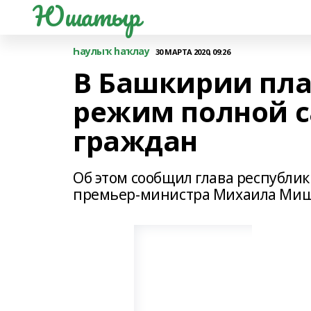
Юшатыр
Һаулыҡ һаҡлау
30 МАРТА 2020, 09:26
В Башкирии пла
режим полной 
граждан
Об этом сообщил глава республи
премьер-министра Михаила Миш