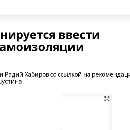
нируется ввести
самоизоляции
ки Радий Хабиров со ссылкой на рекомендац
устина.