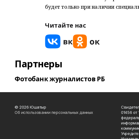
будет только при наличии специаль
Читайте нас
Партнеры
Фотобанк журналистов РБ
© 2026 Юшатыр
Свидетел
Об использовании персональных данных
01456 от 
федераль
информац
коммуник
Учредите
Издатель