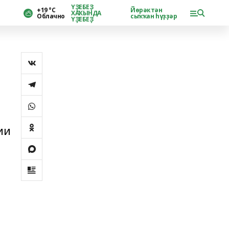
ҮҘЕБЕҘ
+19 °С
Йөрәктән
ХАҠЫНДА
Облачно
сыҡҡан һүҙҙәр
ҮҘЕБЕҘ
ии