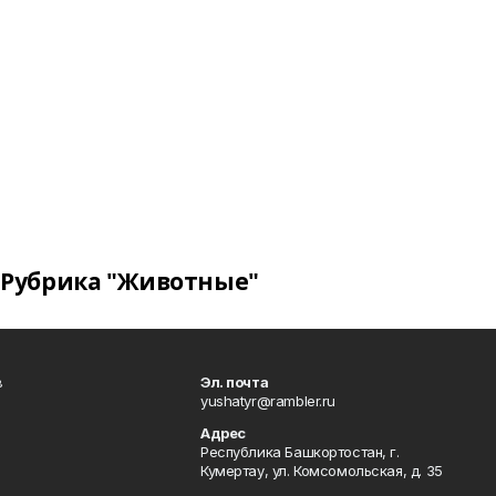
Рубрика "Животные"
в
Эл. почта
yushatyr@rambler.ru
Адрес
Республика Башкортостан, г.
Кумертау, ул. Комсомольская, д. 35