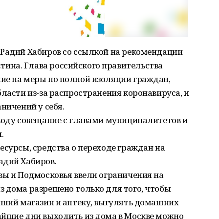
 Радий Хабиров со ссылкой на рекомендации
ина. Глава российского правительства
ие на меры по полной изоляции граждан,
бласти из-за распространения коронавируса, и
ничений у себя.
воду совещание с главами муниципалитетов и
.
есурсы, средства о переходе граждан на
адий Хабиров.
вы и Подмосковья ввели ограничения на
з дома разрешено только для того, чтобы
йший магазин и аптеку, выгулять домашних
айшие дни выходить из дома в Москве можно