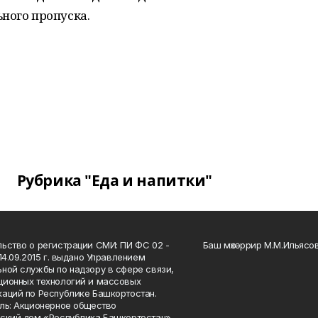
ного пропуска.
Рубрика "Еда и напитки"
ьство о регистрации СМИ: ПИ ФС 02 -
Баш мөхәррир М.М.Ильясо
14.09.2015 г. выдано Управлением
ной службы по надзору в сфере связи,
ионных технологий и массовых
аций по Республике Башкортостан.
ль: Акционерное общество
ский дом «Республика Башкортостан»