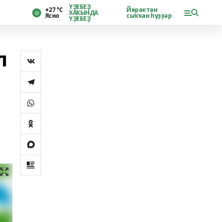
ҮҘЕБЕҘ
+27 °С
Йөрәктән
ХАҠЫНДА
Ясно
сыҡҡан һүҙҙәр
ҮҘЕБЕҘ
л