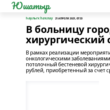
Юшатыр
Һаулыҡ һаҡлау
21 АПРЕЛЯ 2021, 07:33
В больницу гор
хирургический 
В рамках реализации мероприяти
онкологическими заболеваниями»
потолочный бестеневой хирургич
рублей, приобретенный за счет 