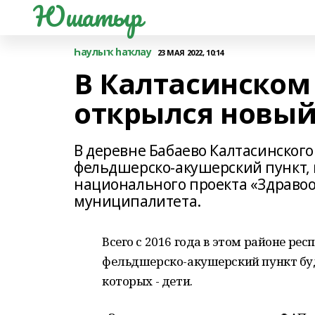
Юшатыр
Һаулыҡ һаҡлау
23 МАЯ 2022, 10:14
В Калтасинском
открылся новы
В деревне Бабаево Калтасинског
фельдшерско-акушерский пункт,
национального проекта «Здравоо
муниципалитета.
Всего с 2016 года в этом районе ре
фельдшерско-акушерский пункт буд
которых - дети.