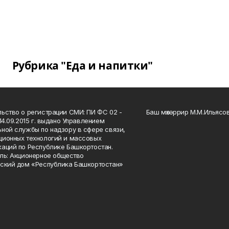
Рубрика "Еда и напитки"
ьство о регистрации СМИ: ПИ ФС 02 -
Баш мөхәррир М.М.Ильясо
14.09.2015 г. выдано Управлением
ной службы по надзору в сфере связи,
ионных технологий и массовых
аций по Республике Башкортостан.
ль: Акционерное общество
ский дом «Республика Башкортостан»