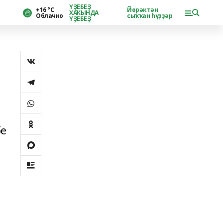
ҮҘЕБЕҘ
+16 °С
Йөрәктән
ХАҠЫНДА
Облачно
сыҡҡан һүҙҙәр
ҮҘЕБЕҘ
бе