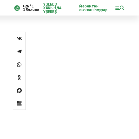
ҮҘЕБЕҘ
+26 °С
Йөрәктән
ХАҠЫНДА
Облачно
сыҡҡан һүҙҙәр
ҮҘЕБЕҘ