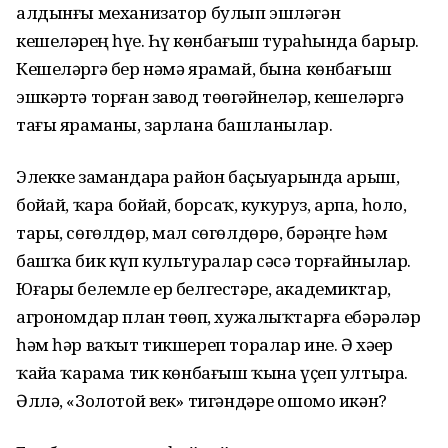
алдынғы механизатор булып эшләгән
кешеләрҙең һүҙе. Һүҙ көнбағыш тураһында барыр.
Кешеләргә бер нәмә ярамай, бына көнбағыш
эшкәртә торған завод төҙөгәйнеләр, кешеләргә
тағы яраманы, зарлана башланылар.
Элекке замандарҙа район баҫыуҙарында арыш,
бойҙай, ҡара бойҙай, борсаҡ, кукуруз, арпа, һоло,
тары, сөгөлдөр, мал сөгөлдөрө, бәрәңге һәм
башҡа бик күп культуралар сәсә торғайнылар.
Юғары белемле ер белгестәре, академиктар,
агрономдар план төҙөп, хужалыҡтарға ебәрәләр
һәм һәр ваҡыт тикшереп торалар ине. Ә хәҙер
ҡайҙа ҡарама тик көнбағыш ҡына үҫеп ултыра.
Әллә, «Золотой век» тигәндәре ошомо икән?