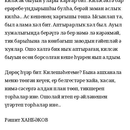
киләсәк быуын уларҙы ҡарғар бит. Киләсәктә бар
ерҙәребеҙ уңдырышһыҙ булһа, берәй заман аслыҡ
килһә... Ас кешенең ҡарғышы төшә. Ысынлап та,
был алама хәл бит. Аптырарлыҡ хәл был. Ауыл
хужалығында берәүгә лә бер нәмә лә кәрәкмәй,
тик барыһына ла көнбағыш заводын ғәйепләй ҙә
ҡуялар. Ошо хәлгә бик ныҡ аптыраған, килсәк
быуын өсөн борсолған кеше һүҙҙәрен яҙып алдым.
Дөрөҫ һүҙҙәр бит. Килешәһегеҙме? Бына ашханала
меню төҙөгән кеүек, ер белгестәре ҡайҙа, ҡасан,
нимә сәсергә алдан план төҙөп, тикшереп
торһалар ине. Ошолай итеп ер әйләнешен
үҙгәртеп торһалар ине...
Рәшит ХАНБӘКОВ