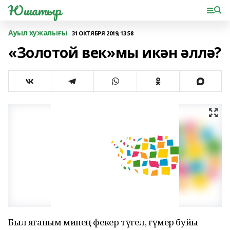
Юшатыр
Ауыл хужалығы
31 ОКТЯБРЯ 2019, 13:58
«Золотой век»мы икән әллә?
Был яҙғаным минең фекер түгел, ғүмер буйы