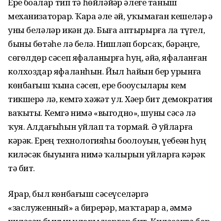
Ерҙе боҙалар тип тә һөйләйҙәр әлеге таныш
механизаторҙар. Ҡара әле әй, уҡымаған кешеләр ҙә
уны беләләр икән дә. Быға аптырырға ла түгел,
быны бөтәһе лә белә. Нишләп борсаҡ, бәрәңге,
сөгөлдөр сәсеп яфаланырға һуң, әйҙә, яфаланған
колхоздар яфаланһын. Йыл һайын бер урынға
көнбағыш ҡына сәсеп, ерҙе боҙоусыларҙы кем
тикшерә лә, кемгә хәжәт ул. Хәҙер бит демократия
ваҡыты. Кемгә нимә «выгодно», шуны сәсә лә
ҡуя. Алдағыһын уйлап та тормай. Ә уйларға
кәрәк. Ерҙең технологияһы боҙолоуын, үҙебеҙҙән һуң
киләсәк быуынға нимә ҡалырын уйларға кәрәк
тә бит.
Ярар, был көнбағыш сәсеүселәргә
«заслуженный» ҙа бирерҙәр, маҡтарҙар ҙа, әммә