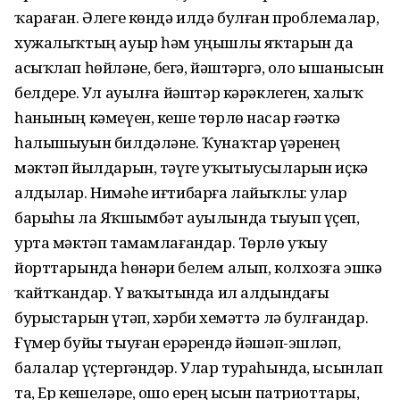
ҡараған. Әлеге көндә илдә булған проблемалар,
хужалыҡтың ауыр һәм уңышлы яҡтарын да
асыҡлап һөйләне, беҙгә, йәштәргә, оло ышанысын
белдерҙе. Ул ауылға йәштәр кәрәклеген, халыҡ
һанының кәмеүен, кеше төрлө насар ғәҙәткә
һалышыуын билдәләне. Ҡунаҡтар үҙҙәренең
мәктәп йылдарын, тәүге уҡытыусыларын иҫкә
алдылар. Нимәһе иғтибарға лайыҡлы: улар
барыһы ла Яҡшымбәт ауылында тыуып үҫеп,
урта мәктәп тамамлағандар. Төрлө уҡыу
йорттарында һөнәри белем алып, колхозға эшкә
ҡайтҡандар. Үҙ ваҡытында ил алдындағы
бурыстарын үтәп, хәрби хеҙмәттә лә булғандар.
Ғүмер буйы тыуған ерҙәрендә йәшәп-эшләп,
балалар үҫтергәндәр. Улар тураһында, ысынлап
та, Ер кешеләре, ошо ерҙең ысын патриоттары,