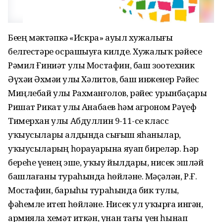
Беҙҙең мәктәпкә «Искра» ауыл хужалығы
белгестәре осрашыуға килде. Хужалыҡ рәйесе
Рәмил Ғиниәт улы Мостафин, баш зоотехник
Әүхәҙи Әхмәҙи улы Хәлитов, баш инженер Рәйес
Миңлебай улы Рахманғолов, рәйес урынбаҫары
Ришат Рикат улы Аҙнабаев һәм агроном Рәүеф
Тимерхан улы Абдуллин 9-11-се класс
уҡыусылары алдында сығыш яһанылар,
уҡыусыларҙың һорауҙарына яуап бирҙеләр. Һәр
береһе үҙенең эше, уҡыу йылдары, нисек эшләй
башлағаны тураһында һөйләне. Мәҫәлән, Р.Ғ.
Мостафин, барыһы тураһында бик тулы,
фәһемле итеп һөйләне. Нисек ул уҡырға ингән,
армияла хеҙмәт иткән, унан тағы үҙен һынап