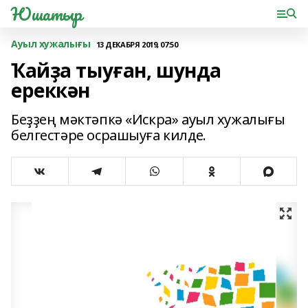
Юшатыр
Ауыл хужалығы
13 ДЕКАБРЯ 2019, 07:50
Ҡайҙа тыуған, шунда
ереккән
Беҙҙең мәктәпкә «Искра» ауыл хужалығы
белгестәре осрашыуға килде.