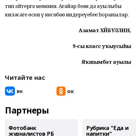
тип әйтергә мөмкин. Ағайҙар беҙҙән дә ауылыбыҙ
киләсәге өсөн үҙ көсөбөҙҙө индереүебеҙҙе һоранылар.
Азамат ХӘЙБУЛЛИН,
9-сы класс уҡыусыһы
Яҡшымбәт ауылы
Читайте нас
Партнеры
Фотобанк
Рубрика "Еда и
журналистов РБ
напитки"