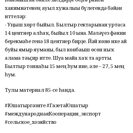
хакимиәтенең ауыл хужалығы бүлегендә бәйән
иттеләр:
- Уңыш хөрт быйыл. Былтыр гектарынан уртаса
14 центнер алһаҡ, быйыл 10 ғына. Мәләүез фәнни
берекмәһе генә 18 центнер бирҙе. Йәй көнө ике ай
буйы ямғыр яуманы, был көнбағыш өсөн ныҡ
алама тәьҫир итте. Шуға майға хаҡ та артты.
Былтыр тоннаһы 15 мең һум ине, әле – 27, 5 мең
һум.
Тулы материал 85-се һанда.
#Юшатыргәзите #ГазетаЮшатыр
#международнаяКооперация_экспорт
#сельское_хозяйство