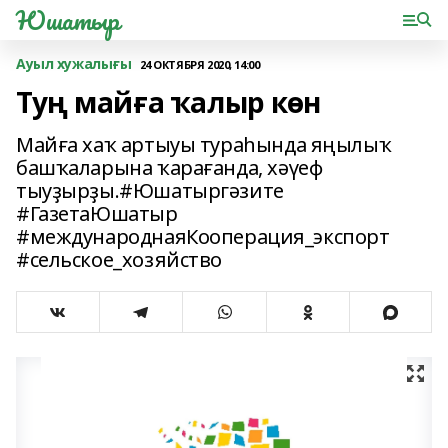
Юшатыр
Ауыл хужалығы
24 ОКТЯБРЯ 2020, 14:00
Туң майға ҡалыр көн
Майға хаҡ артыуы тураһында яңылыҡ
башҡаларына ҡарағанда, хәүеф
тыуҙырҙы.#Юшатыргәзите
#ГазетаЮшатыр
#международнаяКооперация_экспорт
#сельское_хозяйство