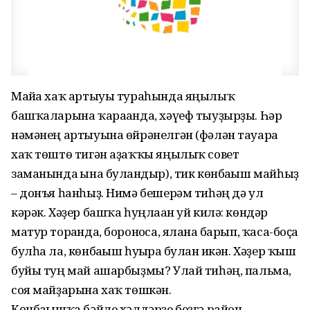
Майға хаҡ артыуы тураһында яңылыҡ
башҡаларына ҡарағанда, хәүеф тыуҙырҙы. Һәр
нәмәнең артыуына өйрәнелгән (фәлән тауарға
хаҡ төштө тигән аҙаҡҡы яңылыҡ совет
заманында ғына булғандыр), тик көнбағыш майһыҙ
– донъя һанһыҙ. Нимә бешерәм тиһәң дә ул
кәрәк. Хәҙер башҡа һуңлаған уй килә: көндәр
матур торғанда, боронғоса, яланға барып, ҡаса-боҫа
булһа ла, көнбағыш һуғырға булған икән. Хәҙер ҡыш
буйы туң май ашарбыҙмы? Улай тиһәң, пальма,
соя майҙарына хаҡ төшкән.
Көнбағышҡа бәйле хәлдәрҙе беҙгә район