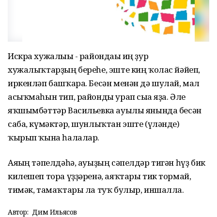
Искра хужалығы - райондағы иң ҙур
хужалыҡтарҙың береһе, эште киң ҡолас йәйеп,
иркенләп башҡара. Бесән менән дә шулай, мал
асыҡмаһын тип, районды урап сыға яҙа. Әле
яҡшымбәттәр Васильевка ауылы янында бесән
саба, күмәктәр, шунлыҡтан эште (үләнде)
ҡырып ҡына һалалар.
Аяғың тәпелдәһә, ауыҙың сәпелдәр тигән һүҙ бик
килешеп тора үҙҙәренә, аяҡтары тик тормай,
тимәк, тамаҡтары ла туҡ булыр, иншалла.
Автор:
Дим Ильясов