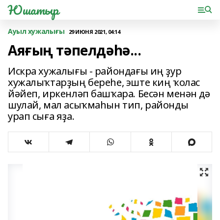
Юшатыр
Ауыл хужалығы
29 ИЮНЯ 2021, 04:14
Аяғың тәпелдәһә...
Искра хужалығы - райондағы иң ҙур
хужалыҡтарҙың береһе, эште киң ҡолас
йәйеп, иркенләп башҡара. Бесән менән дә
шулай, мал асыҡмаһын тип, районды
урап сыға яҙа.