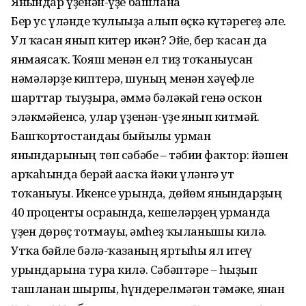
Янғындар үҙенән-үҙе башлана
Бер ус үләнде ҡулығыҙға алып өҫкә күтәрегеҙ әле.
Ул ҡасан янып китер икән? Эйе, бер ҡасан да
янмаясаҡ. Ҡояш менән ел тиҙ тоҡаныусан
нәмәләрҙе киптерә, шуның менән хәүефле
шарттар тыуҙыра, әммә бәләкәй генә осҡон
эләкмәйенсә, улар үҙенән-үҙе янып китмәй.
Башҡортостандағы быйылғы урман
янғындарының төп сәбәбе – тәбиғи фактор: йәшен
арҡаһында берәй ағасҡа йәки үләнгә ут
тоҡаныуы. Икенсе урында, дөйөм янғындарҙың
40 проценты осрағында, кешеләрҙең урманда
үҙен дөрөҫ тотмауы, ғәмһеҙ ҡыланышы килә.
Утҡа бәйле бәлә-ҡазаның яртыһы ял итеү
урындарына тура килә. Сәбәптәре – һыҙып
ташланған шырпы, һүндерелмәгән тәмәке, янған