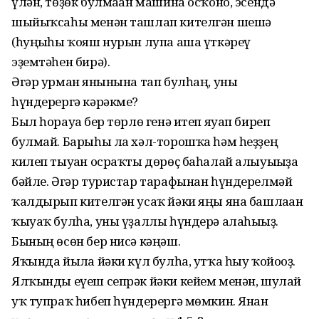
үлән, төҙөк булмаған машина осҡоно, эсендә
шыйыҡсаһы менән ташлап кителгән шешә
(һуңғыһы ҡояш нурын лупа аша үткәреү
эҙемтәһен бирә).
Әгәр урман янғынына тап булһаң, уны
һүндерергә кәрәкме?
Был һорауға бер төрлө генә итеп яуап биреп
булмай. Барыһы ла хәл-торошҡа һәм һеҙҙең
килеп тыуған осраҡты дөрөҫ баһалай алыуығыҙға
бәйле. Әгәр туристар тарафынан һүндерелмәй
ҡалдырып кителгән усаҡ йәки яңы яна башлаған
ҡыуаҡ булһа, уны үҙаллы һүндерә алаһығыҙ.
Бының өсөн бер нисә кәңәш.
Яҡында йылға йәки күл булһа, утҡа һыу ҡойоғоҙ.
Ялҡынды еүеш сепрәк йәки кейем менән, шулай
уҡ тупраҡ һибеп һүндерергә мөмкин. Янған