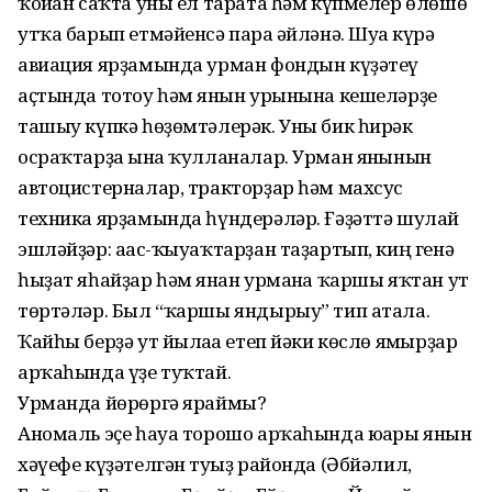
ҡойған саҡта уны ел тарата һәм күпмелер өлөшө
утҡа барып етмәйенсә парға әйләнә. Шуға күрә
авиация ярҙамында урман фондын күҙәтеү
аҫтында тотоу һәм янғын урынына кешеләрҙе
ташыу күпкә һөҙөмтәлерәк. Уны бик һирәк
осраҡтарҙа ғына ҡулланалар. Урман янғынын
автоцистерналар, тракторҙар һәм махсус
техника ярҙамында һүндерәләр. Ғәҙәттә шулай
эшләйҙәр: ағас-ҡыуаҡтарҙан таҙартып, киң генә
һыҙат яһайҙар һәм янған урманға ҡаршы яҡтан ут
төртәләр. Был “ҡаршы яндырыу” тип атала.
Ҡайһы берҙә ут йылғаға етеп йәки көслө ямғырҙар
арҡаһында үҙе туҡтай.
Урманда йөрөргә яраймы?
Аномаль эҫе һауа торошо арҡаһында юғары янғын
хәүефе күҙәтелгән туғыҙ районда (Әбйәлил,