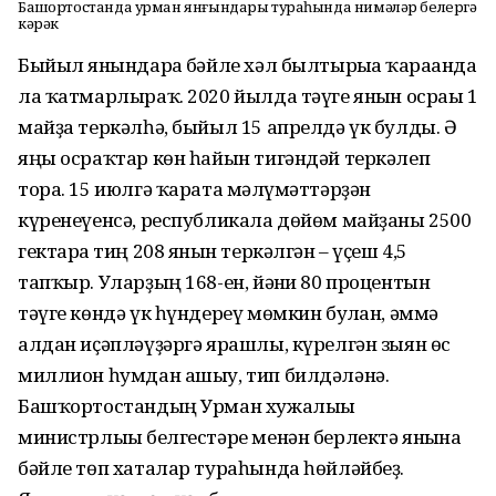
Башҡортостанда урман янғындары тураһында нимәләр белергә
кәрәк
Быйыл янғындарға бәйле хәл былтырғыға ҡарағанда
ла ҡатмарлыраҡ. 2020 йылда тәүге янғын осрағы 1
майҙа теркәлһә, быйыл 15 апрелдә үк булды. Ә
яңы осраҡтар көн һайын тигәндәй теркәлеп
тора. 15 июлгә ҡарата мәғлүмәттәрҙән
күренеүенсә, республикала дөйөм майҙаны 2500
гектарға тиң 208 янғын теркәлгән – үҫеш 4,5
тапҡыр. Уларҙың 168-ен, йәғни 80 процентын
тәүге көндә үк һүндереү мөмкин булған, әммә
алдан иҫәпләүҙәргә ярашлы, күрелгән зыян өс
миллион һумдан ашыу, тип билдәләнә.
Башҡортостандың Урман хужалығы
министрлығы белгестәре менән берлектә янғынға
бәйле төп хаталар тураһында һөйләйбеҙ.