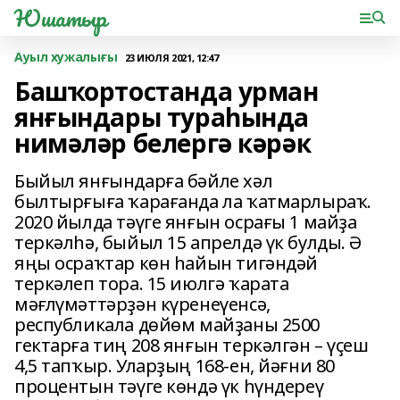
Юшатыр
Ауыл хужалығы
23 ИЮЛЯ 2021, 12:47
Башҡортостанда урман
янғындары тураһында
нимәләр белергә кәрәк
Быйыл янғындарға бәйле хәл
былтырғыға ҡарағанда ла ҡатмарлыраҡ.
2020 йылда тәүге янғын осрағы 1 майҙа
теркәлһә, быйыл 15 апрелдә үк булды. Ә
яңы осраҡтар көн һайын тигәндәй
теркәлеп тора. 15 июлгә ҡарата
мәғлүмәттәрҙән күренеүенсә,
республикала дөйөм майҙаны 2500
гектарға тиң 208 янғын теркәлгән – үҫеш
4,5 тапҡыр. Уларҙың 168-ен, йәғни 80
процентын тәүге көндә үк һүндереү