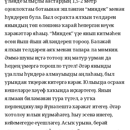
үләнде ылыҫлы ағастарҙың 1,5-2 метр
оҙонлоҡтағы ботағынан эшләнгән “миндек” менән
һүндереп була. Был осраҡта ялҡын телдәрен
янғындың төп өлөшөнә ҡарай һепергән кеүек
хәрәкәттәр яһағыҙ. “Миндек” үҙе янып китмәһен
өсөн йыш-йыш әйләндереп тороғоҙ. Бәләкәй
ялҡын телдәрен аяҡ менән тапарға ла мөмкин.
Әммә шуны иҫтә тотоғоҙ: иң матур урман да
һеҙҙең ғүмергә торошло түгел! Әгәр янғынды
үҙаллы һүндерә алмауығыҙҙы аңлаһағыҙ, был
урындан тиҙерәк китергә кәрәк. Юлығыҙҙа осраған
кешеләрҙе хәүеф хаҡында иҫкәртегеҙ. Янғын
ялмаған биләмәнән тура түгел, ә утҡа
перпендикуляр йүнәлештә хәрәкәт итегеҙ. Әгәр
ҡотолоу юлын күрмәһәгеҙ, һыу эсенә инегеҙ,
кейемегеҙҙе еүешләгеҙ. Асыҡ урынға, берәй