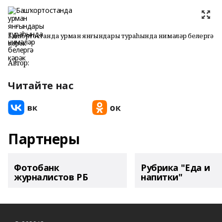
Башҡортостанда урман янғындары тураһында нимәләр белергә
кәрәк
Автор:
Читайте нас
Партнеры
Фотобанк
Рубрика "Еда и
журналистов РБ
напитки"