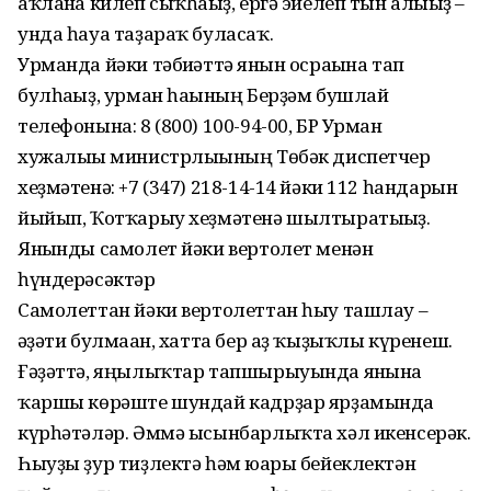
аҡланға килеп сыҡһағыҙ, ергә эйелеп тын алығыҙ –
унда һауа таҙараҡ буласаҡ.
Урманда йәки тәбиғәттә янғын осрағына тап
булһағыҙ, урман һағының Берҙәм бушлай
телефонына: 8 (800) 100-94-00, БР Урман
хужалығы министрлығының Төбәк диспетчер
хеҙмәтенә: +7 (347) 218-14-14 йәки 112 һандарын
йыйып, Ҡотҡарыу хеҙмәтенә шылтыратығыҙ.
Янғынды самолет йәки вертолет менән
һүндерәсәктәр
Самолеттан йәки вертолеттан һыу ташлау –
ғәҙәти булмаған, хатта бер аҙ ҡыҙыҡлы күренеш.
Ғәҙәттә, яңылыҡтар тапшырыуында янғынға
ҡаршы көрәште шундай кадрҙар ярҙамында
күрһәтәләр. Әммә ысынбарлыҡта хәл икенсерәк.
Һыуҙы ҙур тиҙлектә һәм юғары бейеклектән