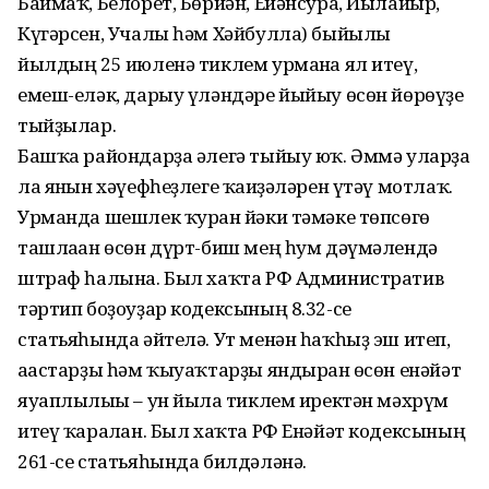
Баймаҡ, Белорет, Бөрйән, Ейәнсура, Йылайыр,
Күгәрсен, Учалы һәм Хәйбулла) быйылғы
йылдың 25 июленә тиклем урманға ял итеү,
емеш-еләк, дарыу үләндәре йыйыу өсөн йөрөүҙе
тыйҙылар.
Башҡа райондарҙа әлегә тыйыу юҡ. Әммә уларҙа
ла янғын хәүефһеҙлеге ҡағиҙәләрен үтәү мотлаҡ.
Урманда шешлек ҡурған йәки тәмәке төпсөгө
ташлаған өсөн дүрт-биш мең һум дәүмәлендә
штраф һалына. Был хаҡта РФ Административ
тәртип боҙоуҙар кодексының 8.32-се
статьяһында әйтелә. Ут менән һаҡһыҙ эш итеп,
ағастарҙы һәм ҡыуаҡтарҙы яндырған өсөн енәйәт
яуаплылығы – ун йылға тиклем иректән мәхрүм
итеү ҡаралған. Был хаҡта РФ Енәйәт кодексының
261-се статьяһында билдәләнә.