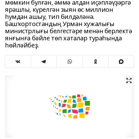
мөмкин булған, әммә алдан иҫәпләүҙәргә
ярашлы, күрелгән зыян өс миллион
һумдан ашыу, тип билдәләнә.
Башҡортостандың Урман хужалығы
министрлығы белгестәре менән берлектә
янғынға бәйле төп хаталар тураһында
һөйләйбеҙ.