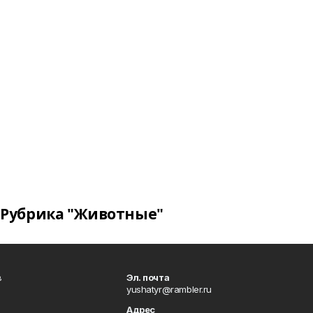
Рубрика "Животные"
в
Эл. почта
yushatyr@rambler.ru
Адрес