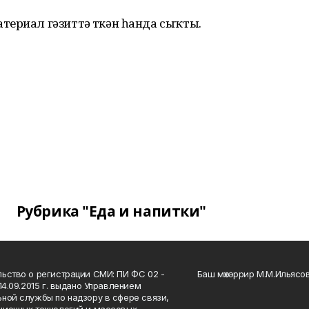
териал гәзиттә үткән һанда сыҡты.
Рубрика "Еда и напитки"
ьство о регистрации СМИ: ПИ ФС 02 -
Баш мөхәррир М.М.Ильясо
14.09.2015 г. выдано Управлением
ной службы по надзору в сфере связи,