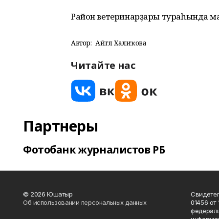
Район ветеринарҙары тураһында ма
Автор:
Айгөл Халиҡова
Читайте нас
Партнеры
Фотобанк журналистов РБ
© 2026 Юшатыр
Свидетел
Об использовании персональных данных
01456 от 
федераль