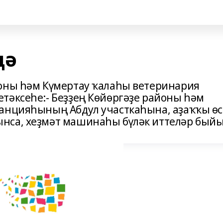
дә
йоны һәм Күмертау ҡалаһы ветеринария
тәксеһе:- Беҙҙең Көйөргәҙе районы һәм
танцияһының Абдул участкаһына, аҙаҡҡы өс
нса, хеҙмәт машинаһы бүләк иттеләр быйы