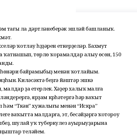
һәм тағы ла дәртләнеберәк эшләй башланыҡ.
хмәт.
кселәр ҡотлау һүҙҙәрен еткерҙеләр. Бахмут
 ҡатнашып, төрлө ҡорамалдар алыу өсөн, 150
анды.
 һөнәри байрамыбыҙ менән ҡотлайым.
 яҙһын. Киләсәктә беҙгә йәштәр эшкә
, малдар ҙа етерлек. Хәҙер халыҡ малға
ләндерергә, ярҙам күрһәтергә һәр ваҡыт
ыл һәм “Түкән” хужалығы менән “Искра”
еге ваҡытта малдарға, эт, бесәйҙәргә ҡотороу
үлбеҙ, шулай уҡ туберкулез ауырыуҙарына
 уңыштар теләйем.