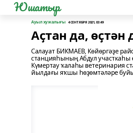
Юшатыр
Ауыл хужалығы
4 СЕНТЯБРЯ 2021, 03:49
Аҫтан да, өҫтән 
Салауат БИКМАЕВ, Көйөргәҙе ра
станцияһының Абдул участкаһы е
Күмертау ҡалаһы ветеринария с
йылдағы яҡшы һөҙөмтәләре буйы