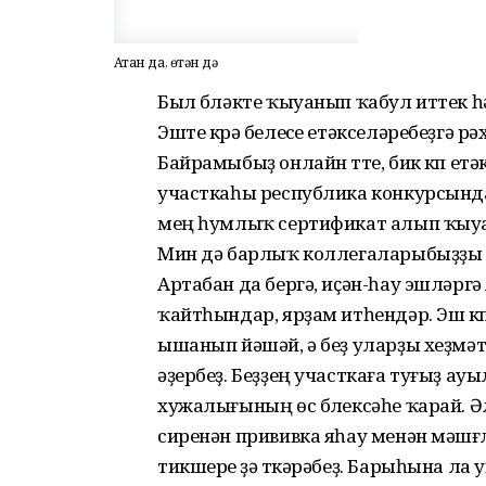
Аҫтан да, өҫтән дә
Был бүләкте ҡыуанып ҡабул иттек 
Эште күрә белеүсе етәкселәребеҙгә рә
Байрамыбыҙ онлайн үтте, бик күп етә
участкаһы республика конкурсында
мең һумлыҡ сертификат алып ҡыу
Мин дә барлыҡ коллегаларыбыҙҙы
Артабан да бергә, иҫән-һау эшләргә
ҡайтһындар, ярҙам итһендәр. Эш күп
ышанып йәшәй, ә беҙ уларҙы хеҙмәт
әҙербеҙ. Беҙҙең участкаға туғыҙ ау
хужалығының өс бүлексәһе ҡарай. Әл
сиренән прививка яһау менән мәшғ
тикшереү ҙә үткәрәбеҙ. Барыһына ла