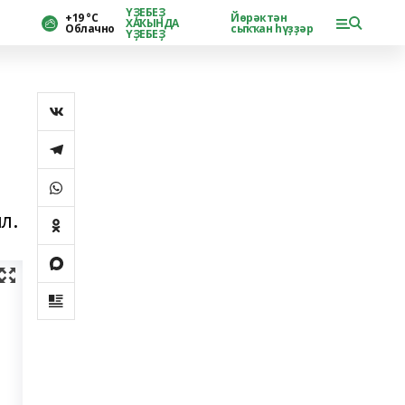
ҮҘЕБЕҘ
+19 °С
Йөрәктән
ХАҠЫНДА
Облачно
сыҡҡан һүҙҙәр
ҮҘЕБЕҘ
л.