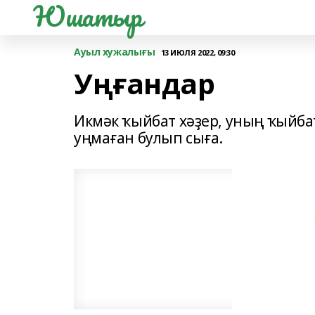
Юшатыр
Ауыл хужалығы
13 ИЮЛЯ 2022, 09:30
Уңғандар
Икмәк ҡыйбат хәҙер, уның ҡыйба
уңмаған булып сыға.