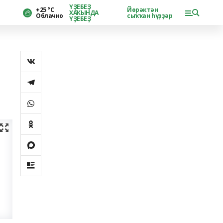
ҮҘЕБЕҘ
+25 °С
Йөрәктән
ХАҠЫНДА
Облачно
сыҡҡан һүҙҙәр
ҮҘЕБЕҘ