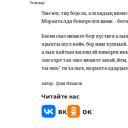
Уңғандар
Тәме юҡ, тиҙ боҙола, алғандың икен
Морапталда бешерелгән икмәк - бөт
Бөгөн ошо икмәкте беҙгә күстәнәскә ал
аҙыҡты шул көйө, бер нимә ҡушмай,
алып ҡайтып килешләй кимергән икмә
эшселәре тап ошо икмәкте ашай, әйтәм,
ты ешь" ти халыҡ, морапталдарҙың икм
Автор:
Дим Ильясов
Читайте нас