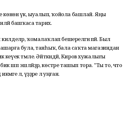
се көнөнә үк, ыуалып, ҡойола башлай. Яңы
өнләй башҡаса тарих.
ып килделәр, ҡомалаҡлап бешерелгән әпәй. Был
 ашарға була, танһыҡ, бала саҡта магазиндан
к кеүек тәмле. Әйткәндәй, Киров хужалығы
 бик шәп эшләйҙәр, көстәре ташып тора. "Ты то, что
әге лә, үҙҙәре лә уңған.