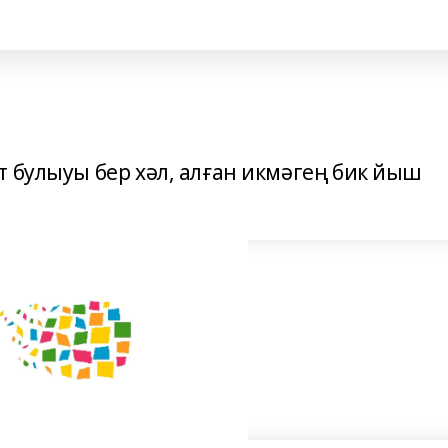
т булыуы бер хәл, алған икмәгең бик йыш