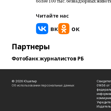
более 100 тыс. безнадзорных живот
Читайте нас
Партнеры
Фотобанк журналистов РБ
© 2026 Юшатыр
Свидетел
Об использовании персональных данных
01456 от 
федераль
информац
коммуник
Учредите
Издатель