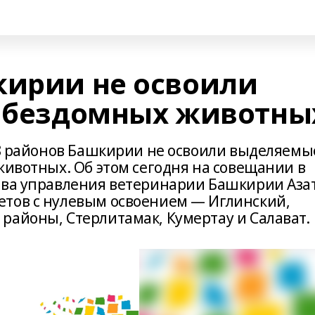
кирии не освоили
в бездомных животны
 38 районов Башкирии не освоили выделяемы
животных. Об этом сегодня на совещании в
ава управления ветеринарии Башкирии Аза
етов с нулевым освоением — Иглинский,
районы, Стерлитамак, Кумертау и Салават.