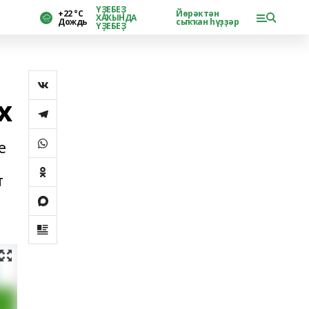
ҮҘЕБЕҘ
+22 °С
Йөрәктән
ХАҠЫНДА
Дождь
сыҡҡан һүҙҙәр
ҮҘЕБЕҘ
х
е
т