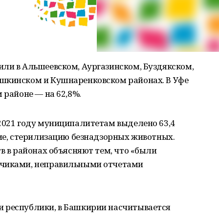
или в Альшеевском, Аургазинском, Буздякском,
шкинском и Кушнаренковском районах. В Уфе
 районе — на 62,8%.
2021 году муниципалитетам выделено 63,4
ние, стерилизацию безнадзорных животных.
в в районах объясняют тем, что «были
дчиками, неправильными отчетами
 республики, в Башкирии насчитывается