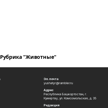
Рубрика "Животные"
в
Эл. почта
yushatyr@rambler.ru
Адрес
Республика Башкортостан, г.
Кумертау, ул. Комсомольская, д. 35
Редакция