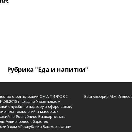
ных.
Рубрика "Еда и напитки"
ьство о регистрации СМИ: ПИ ФС 02 -
Баш мөхәррир М.М.Ильясо
14.09.2015 г. выдано Управлением
ной службы по надзору в сфере связи,
ионных технологий и массовых
аций по Республике Башкортостан.
ль: Акционерное общество
ский дом «Республика Башкортостан»