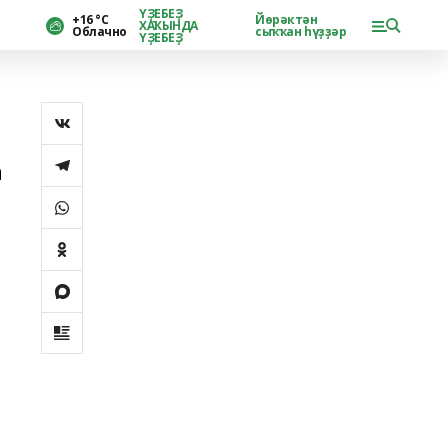
ҮҘЕБЕҘ
+16 °С
Йөрәктән
ХАҠЫНДА
Облачно
сыҡҡан һүҙҙәр
ҮҘЕБЕҘ
а