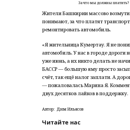
За что мы должны платить?
Жители Башкирии массово возмутили
понимают, за что платят транспор
ремонтировать автомобиль.
«Я жительница Кумертау. Я не пони
автомобиль. У нас в городе дороги н
уже июнь, а их никто делать не нач
БАССР — большую яму просто засыпа
счёт, так ещё налог заплати. А дор
— пожаловалась Марина Я. Коммен
двух десятков лайков в поддержку.
Автор:
Дим Ильясов
Читайте нас