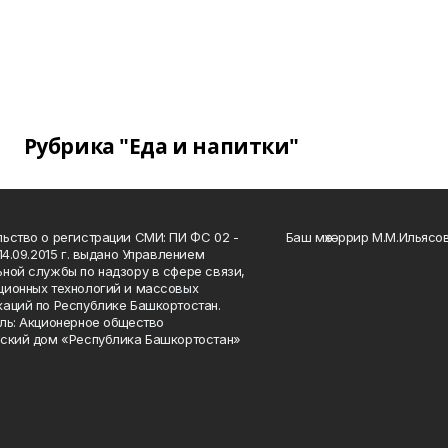
Рубрика "Еда и напитки"
ьство о регистрации СМИ: ПИ ФС 02 -
Баш мөхәррир М.М.Ильясо
14.09.2015 г. выдано Управлением
ной службы по надзору в сфере связи,
ионных технологий и массовых
аций по Республике Башкортостан.
ль: Акционерное общество
ский дом «Республика Башкортостан»