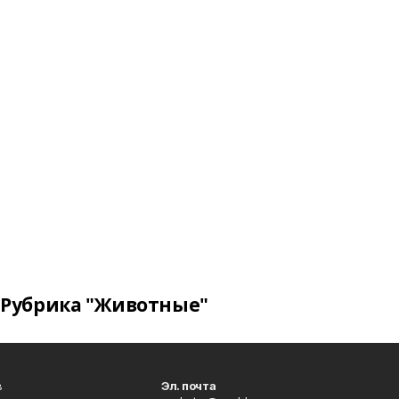
Рубрика "Животные"
в
Эл. почта