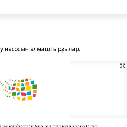
у насосын алмаштырҙылар.
ҙам күрһәткән Яҡуп ауылы кешеләре Олег