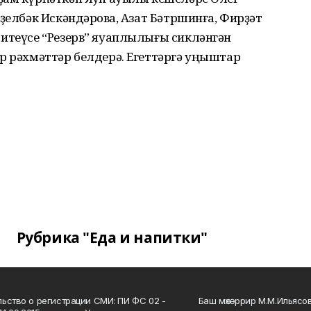
ҙелбәк Искәндәровҡа, Азат Бәтршинға, Фирҙәт
 итеүсе “Резерв” яуаплылығы сикләнгән
р рәхмәттәр белдерә. Егеттәргә уңыштар
Рубрика "Еда и напитки"
ьство о регистрации СМИ: ПИ ФС 02 -
Баш мөхәррир М.М.Ильясо