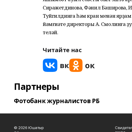
Сиражетдиновҡа, Фәнил Бәшировҡа, И
Туйгилдинға һәм кран менән ярҙам
йәмғиәте директоры А. Смолинға ҙу
теләй.
Читайте нас
Партнеры
Фотобанк журналистов РБ
© 2026 Юшатыр
Свидетел