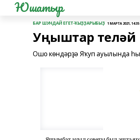
Юшатыр
БАР ШУНДАЙ ЕГЕТ-ҠЫҘҘАРЫБЫҘ
1 МАРТА 2021, 14:35
Уңыштар теләй
Ошо көндәрҙә Яҡуп ауылында һы
Яҡшымбәт ауыл советы был эштә яр