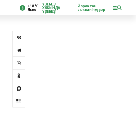
ҮҘЕБЕҘ
+18 °С
Йөрәктән
ХАҠЫНДА
Ясно
сыҡҡан һүҙҙәр
ҮҘЕБЕҘ