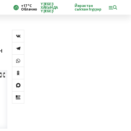
ҮҘЕБЕҘ
+17 °С
Йөрәктән
ХАҠЫНДА
Облачно
сыҡҡан һүҙҙәр
ҮҘЕБЕҘ
н