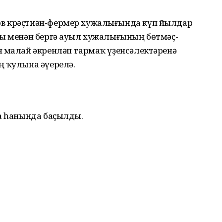
в крәҫтиән-фермер хужалығында күп йылдар
һы менән бергә ауыл хужалығының бөтмәҫ-
н малай әкренләп тармаҡ үҙенсәлектәренә
ң ҡулына әүерелә.
на һанында баҫылды.