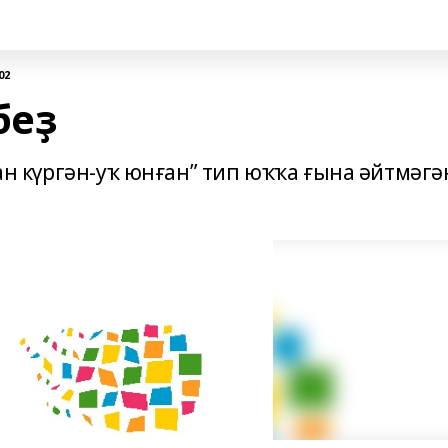
02
беҙ
нан күргән-уҡ юнған” тип юҡҡа ғына әйтмәгә