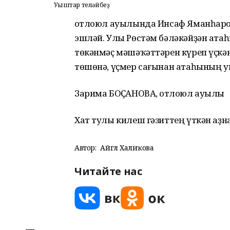
Уңыштар теләйбеҙ
Ҡотлоюл ауылында Инсаф Яманһаро
эшләй. Улы Рөстәм бәләкәйҙән ата
төкәнмәҫ мәшәҡәттәрен күреп үҫкә
төшөнә, үҫмер сағынан атаһының у
Зарима БОҪҠАНОВА, Ҡотлоюл ауылы
Хат тулы килеш гәзиттең үткән аҙ
Автор:
Айгөл Халиҡова
Читайте нас