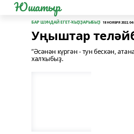
Юшатыр
БАР ШУНДАЙ ЕГЕТ-ҠЫҘҘАРЫБЫҘ
18 НОЯБРЯ 2022, 04:
Уңыштар теләй
“Әсәнән күргән - тун бескән, ата
халҡыбыҙ.