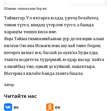
Шамил, һоҡлана һиңә бар ил
Таймаҫтар. Ул яҡтарға юлды, үҙегеҙ беләһегеҙ,
төнөн түгел, көндөҙ үтерлек түгел, ә бында
ҡараңғы төшөп килә ине.
Яңы Таймаҫ гимназияһынан ҙур делегация алып
килгән Оксана Исмәғилева шулай тине: беҙҙең
көтөргә ваҡыт юҡ, былай ҙа оҙаҡҡа һуҙылды,
тышта водитель түҙҙермәй, юлдар насар, ҡайта
алмайбыҙ тип, өҙмәй ҙә ҡуймай, ашыҡтыра.
Материал киләһе һанда гәзитә баҫыла.
Автор:
Читайте нас