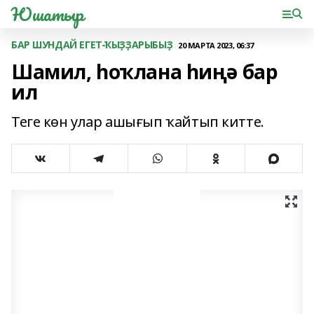
Юшатыр
БАР ШУНДАЙ ЕГЕТ-ҠЫҘҘАРЫБЫҘ
20 МАРТА 2023, 06:37
Шамил, һоҡлана һиңә бар
ил
Теге көн улар ашығып ҡайтып китте.