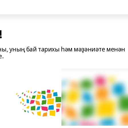
!
ны, уның бай тарихы һәм мәҙәниәте менән
е.