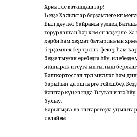
Хөрмәтле ватандаштар!
Һеҙҙе Халыҡтар берҙәмлеге көнө мен
Был дәүләт байрамы үҙенең Ватаны
ғорурланған һәр кем өсөн ҡәҙерле. Х
хәрби һәм хеҙмәт батырлығын хөрмә
берҙәмлек бер төрлөлөк, фекер һәм ҡ
беҙҙе тыуған еребеҙгә һөйөү, илебеҙ
яҡшыраҡ итеүгә ынтылыш берләшт
Башҡортостан төрлө милләт һәм дин
барыһын да эшләргә тейешбеҙ. Беҙ
йәштәр күңелендә Тыуған илгә һөйөү
булыу.
Барығыҙға ла эштәрегеҙҙә уңыштар
теләйем!