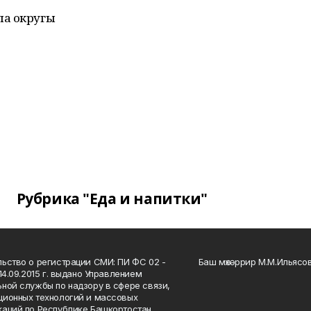
ла округы
Рубрика "Еда и напитки"
ьство о регистрации СМИ: ПИ ФС 02 -
Баш мөхәррир М.М.Ильясо
14.09.2015 г. выдано Управлением
ной службы по надзору в сфере связи,
ионных технологий и массовых
аций по Республике Башкортостан.