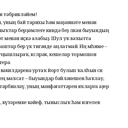
ән тәбрикләйем!
, уның бай тарихы һәм мәҙәниәте менән
алыҡтар берҙәмлеге көнөндә беҙ өлкән быуындың
т менән иҫкә алабыҙ. Шул уҡ ваҡытта
араштар бер үк тигәнде аңлатмай. Иң мөһиме –
ҙе уңышлыраҡ, көслөрәк, кешеләр тормошон
ерә.
 вәкилдәренә уртаҡ йорт булып ҡалһын өсөн
ҙең маҡсат – быуындар бәйләнешен һаҡлау,
 тәрбиәләү, уның мәнфәғәттәрен яҡларға әҙер
, күтәренке кәйеф, тыныслыҡ һәм изгелек