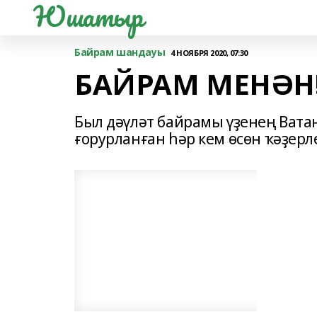
Юшатыр
Байрам шандауы
4 НОЯБРЯ 2020, 07:30
БАЙРАМ МЕНӘН
Был дәүләт байрамы үҙенең Вата
ғорурланған һәр кем өсөн ҡәҙерл