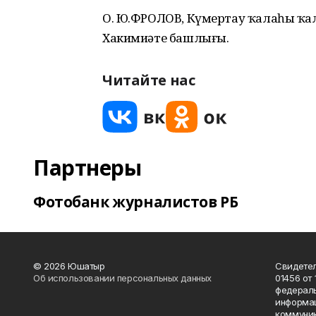
О. Ю.ФРОЛОВ, Күмертау ҡалаһы ҡа
Хакимиәте башлығы.
Читайте нас
Партнеры
Фотобанк журналистов РБ
© 2026 Юшатыр
Свидетел
Об использовании персональных данных
01456 от 
федераль
информац
коммуник