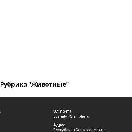
Рубрика "Животные"
в
Эл. почта
yushatyr@rambler.ru
Адрес
Республика Башкортостан, г.