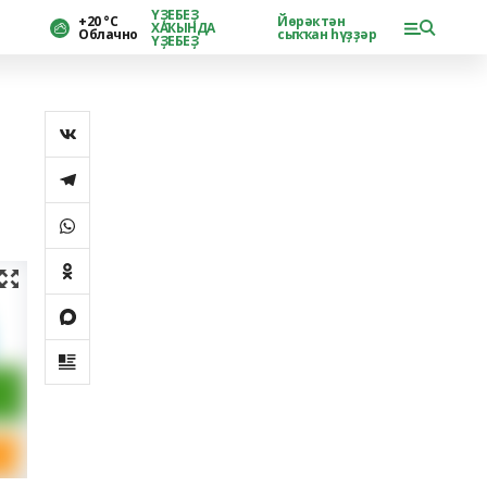
ҮҘЕБЕҘ
+20 °С
Йөрәктән
ХАҠЫНДА
Облачно
сыҡҡан һүҙҙәр
ҮҘЕБЕҘ