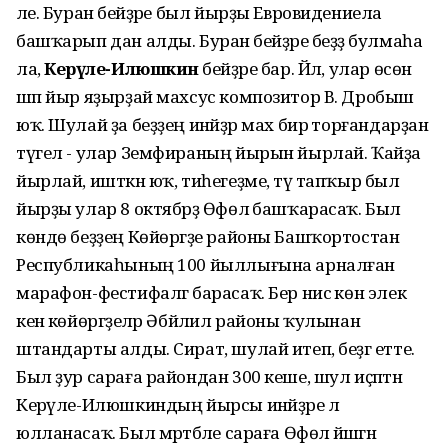
әле. Буран әбейҙәре был йырҙы Евровидениела
башҡарып дан алды. Буран әбейҙәре беҙҙә булмаһа
ла,
Керәүле-Илюшкин
әбейҙәре бар. Йәл, улар өсөн
шәп йыр яҙырҙай махсус композитор В. Дробыш
юҡ. Шулай ҙа беҙҙең инәйҙәр мах бирә торғандарҙан
түгел - улар Земфираның йырын йырлай. Ҡайҙа
йырлай, ишткән юҡ, тиһегеҙме, тәү тапҡыр был
йырҙы улар 8 октябрҙә Өфөлә башҡарасаҡ. Был
көндө беҙҙең Көйөргәҙе районы Башҡортостан
Республикаһының 100 йыллығына арналған
марафон-фестифалгә барасаҡ. Бер нисә көн элек
кенә көйөргәҙеләр Әбйәлил районы ҡулынан
штандарты алды. Сират, шулай итеп, беҙгә етте.
Был ҙур сараға райондан 300 кеше, шул иҫәптән
Керәүле-Илюшкиндың йырсы инәйҙәре лә
юлланасаҡ. Был мәртәбәле сараға Өфөлә йәшәгән