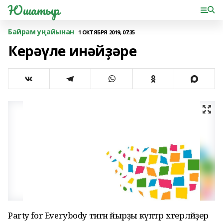
Юшатыр
Байрам уңайынан
1 ОКТЯБРЯ 2019, 07:35
Керәүле инәйҙәре
Party for Everybody тигән йырҙы күптәр хәтерләйҙер