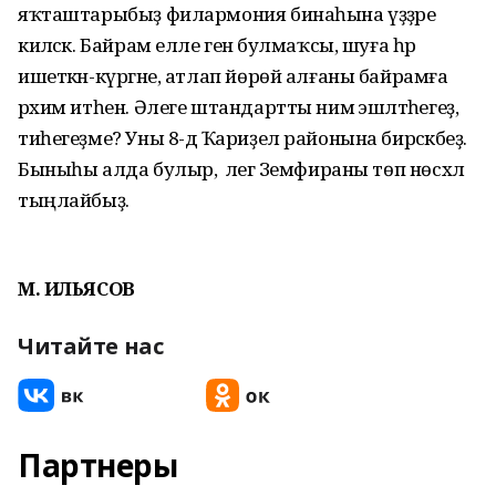
яҡташтарыбыҙ филармония бинаһына үҙҙәре
киләсәк. Байрам елле генә булмаҡсы, шуға һәр
ишеткән-күргәне, атлап йөрөй алғаны байрамға
рәхим итһен. Әлеге штандартты нимә эшләтәһегеҙ,
тиһегеҙме? Уны 8-дә Ҡариҙел районына бирәсәкбеҙ.
Быныһы алда булыр, ә әлегә Земфираны төп нөсхәлә
тыңлайбыҙ.
М. ИЛЬЯСОВ
Читайте нас
Партнеры