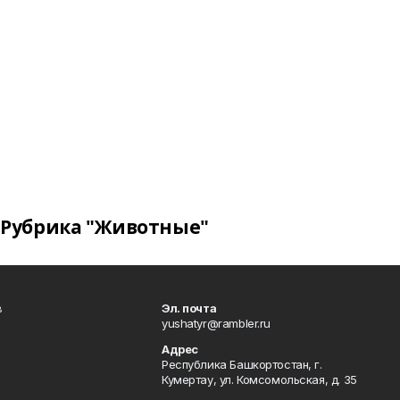
Рубрика "Животные"
в
Эл. почта
yushatyr@rambler.ru
Адрес
Республика Башкортостан, г.
Кумертау, ул. Комсомольская, д. 35