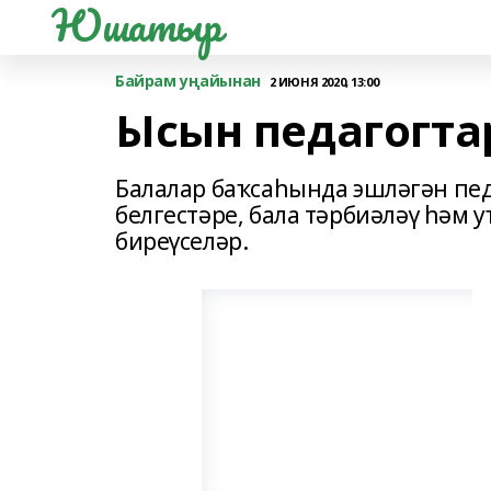
Юшатыр
Байрам уңайынан
2 ИЮНЯ 2020, 13:00
Ысын педагогта
Балалар баҡсаһында эшләгән пед
белгестәре, бала тәрбиәләү һәм 
биреүселәр.