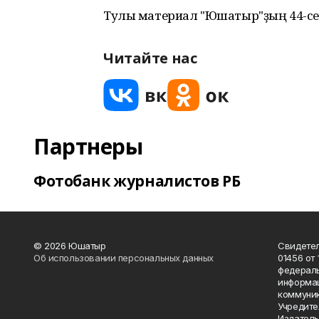
Тулы материал "Юшатыр"ҙың 44-се
Читайте нас
Партнеры
Фотобанк журналистов РБ
© 2026 Юшатыр
Свидетел
Об использовании персональных данных
01456 от 
федераль
информац
коммуник
Учредите
Издатель