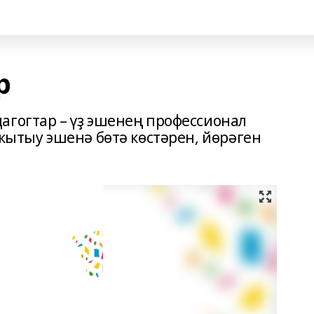
р
агогтар – үҙ эшенең профессионал
уҡытыу эшенә бөтә көстәрен, йөрәген