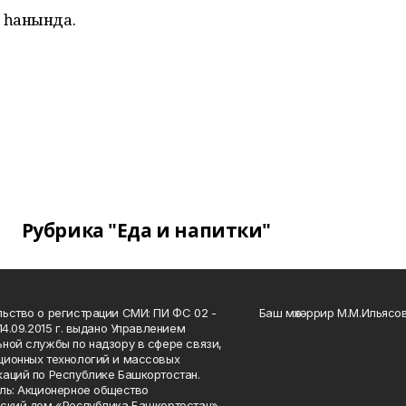
 һанында.
Рубрика "Еда и напитки"
ьство о регистрации СМИ: ПИ ФС 02 -
Баш мөхәррир М.М.Ильясо
14.09.2015 г. выдано Управлением
ной службы по надзору в сфере связи,
ионных технологий и массовых
аций по Республике Башкортостан.
ль: Акционерное общество
ский дом «Республика Башкортостан»