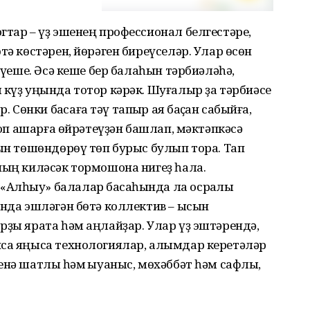
гтар – үҙ эшенең профессионал белгестәре,
тә көстәрен, йөрәген биреүселәр. Улар өсөн
рәүеше. Әсә кеше бер балаһын тәрбиәләһә,
 күҙ уңында тотор кәрәк. Шуғалыр ҙа тәрбиәсе
өнки баҡсаға тәү тапҡыр аяҡ баҫҡан сабыйға,
отоп ашарға өйрәтеүҙән башлап, мәктәпкәсә
рын төшөндөрөү төп бурыс булып тора. Тап
ның киләсәк тормошона нигеҙ һала.
Алһыу» балалар баҡсаһында ла осраҡлы
ында эшләгән бөтә коллектив – ысын
рҙы ярата һәм аңлайҙар. Улар үҙ эштәрендә,
нса яңыса технологиялар, алымдар керетәләр
нә шатлыҡ һәм ҡыуаныс, мөхәббәт һәм сафлыҡ,