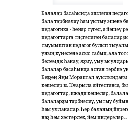
Балалар баҡсаһында эшләгән педаго
бала тәрбиәләү һәм уҡытыу эшенә бө
педагогика - һөнәр түгел, ә йәшәү 
педагогтарға тиҫтәләгән балаларҙы
тыумыштан педагог булып тыуалыр. С
уның күңеленә асҡыс табып, ҡалаҡ т
белемде: һанау, яҙыу, уҡыу ысулда
балалар баҡсаһында алған тәрбиә у
Беҙҙең Яңы Мораптал ауылындағы «
кешеләр юҡ. Юғарыла әйтелгәнсә, б
педагогтар, ижади кешеләр, балала
балаларҙы тәрбиәләү, уҡытыу буйы
һәм ҡулланалар. Һәр баланың йөрәге
наҙ һәм хәстәрлек, йәм индерәләр...