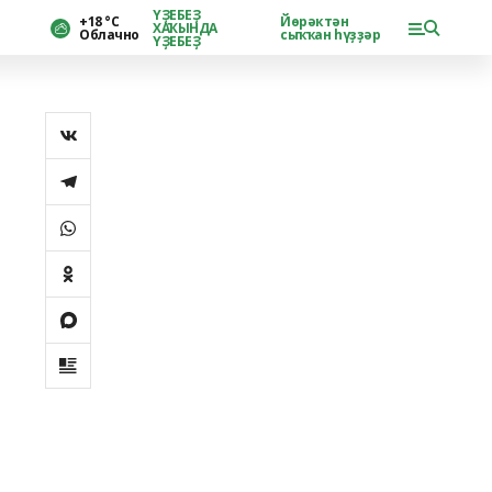
ҮҘЕБЕҘ
+18 °С
Йөрәктән
ХАҠЫНДА
Облачно
сыҡҡан һүҙҙәр
ҮҘЕБЕҘ