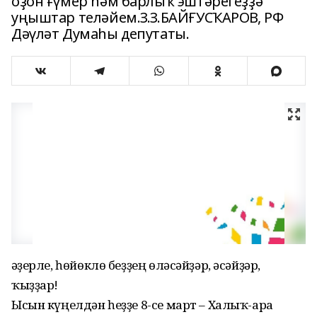
оҙон ғүмер һəм барлыҡ эштəрегеҙҙə
уңыштар телəйем.З.З.БАЙҒУСҠАРОВ, РФ
Дəүлəт Думаһы депутаты.
Ҡəҙерле, һөйөклө беҙҙең өлəсəйҙəр, əсəйҙəр,
ҡыҙҙар!
Ысын күңелдəн һеҙҙе 8-се март – Халыҡ-ара