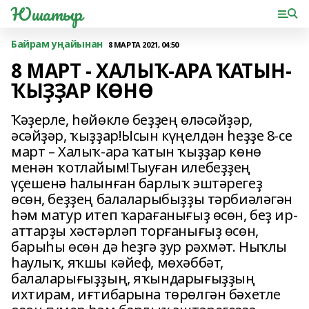
Юшатыр
Байрам уңайынан
8 МАРТА 2021, 04:50
8 МАРТ - ХАЛЫҠ-АРА ҠАТЫН-
ҠЫҘҘАР КӨНӨ
Ҡəҙерле, һөйөклө беҙҙең өлəсəйҙəр,
əсəйҙəр, ҡыҙҙар!Ысын күңелдəн һеҙҙе 8-се
март – Халыҡ-ара ҡатын ҡыҙҙар көнө
менəн ҡотлайым!Тыуған илебеҙҙең
үҫешенə һалынған барлыҡ эштəрегеҙ
өсөн, беҙҙең балаларыбыҙҙы тəрбиəлəгəн
һəм матур итеп ҡарағанығыҙ өсөн, беҙ ир-
аттарҙы хəстəрлəп торғанығыҙ өсөн,
барыһы өсөн дə һеҙгə ҙур рəхмəт. Ныҡлы
һаулыҡ, яҡшы кəйеф, мөхəббəт,
балаларығыҙҙың, яҡындарығыҙҙың
ихтирам, иғтибарына төрөлгəн бəхетле