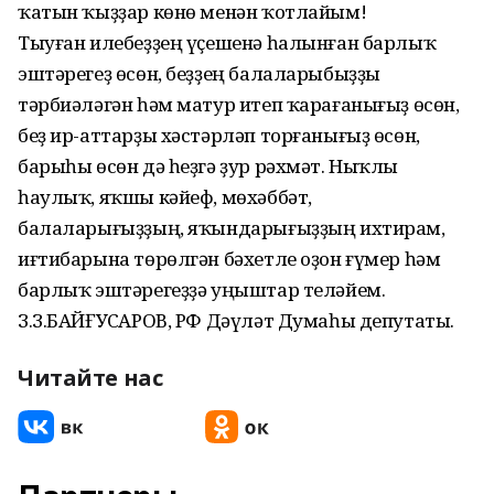
ҡатын ҡыҙҙар көнө менəн ҡотлайым!
Тыуған илебеҙҙең үҫешенə һалынған барлыҡ
эштəрегеҙ өсөн, беҙҙең балаларыбыҙҙы
тəрбиəлəгəн һəм матур итеп ҡарағанығыҙ өсөн,
беҙ ир-аттарҙы хəстəрлəп торғанығыҙ өсөн,
барыһы өсөн дə һеҙгə ҙур рəхмəт. Ныҡлы
һаулыҡ, яҡшы кəйеф, мөхəббəт,
балаларығыҙҙың, яҡындарығыҙҙың ихтирам,
иғтибарына төрөлгəн бəхетле оҙон ғүмер һəм
барлыҡ эштəрегеҙҙə уңыштар телəйем.
З.З.БАЙҒУСҠАРОВ, РФ Дəүлəт Думаһы депутаты.
Читайте нас