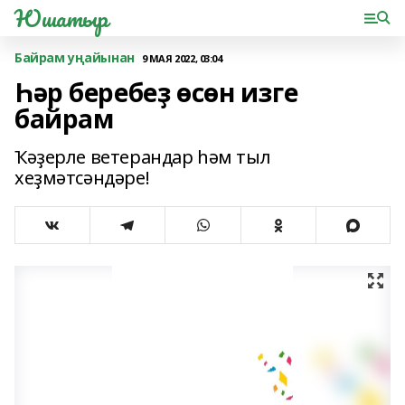
Юшатыр
Байрам уңайынан
9 МАЯ 2022, 03:04
Һәр беребеҙ өсөн изге
байрам
Ҡәҙерле ветерандар һәм тыл
хеҙмәтсәндәре!