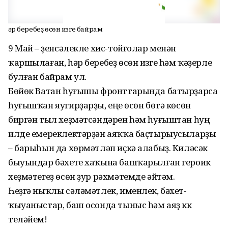
Һәр беребеҙ өсөн изге байрам
9 Май – үҙенсәлекле хис-тойғолар менән
ҡаршылаған, һәр беребеҙ өсөн изге һәм ҡәҙерле
булған байрам ул.
Бөйөк Ватан һуғышы фронттарында батырҙарса
һуғышҡан яугирҙарҙы, еңеү өсөн бөтә көсөн
биргән тыл хеҙмәтсәндәрен һәм һуғыштан һуң
илде емереклектәрҙән аяҡҡа баҫтырыусыларҙы
– барыһын да хөрмәтләп иҫкә алабыҙ. Киләсәк
быуындар бәхете хаҡына башҡарылған героик
хеҙмәтегеҙ өсөн ҙур рәхмәтемде әйтәм.
Һеҙгә ныҡлы сәләмәтлек, именлек, бәхет-
ҡыуаныстар, баш осонда тыныс һәм аяҙ күк
теләйем!