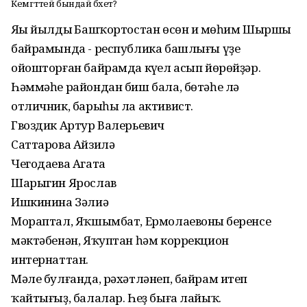
Кемгә тәтей бындай бәхет?
Яңы йылдың Башҡортостан өсөн иң мөһим Шыршы
байрамында - республика башлығы үҙе
ойошторған байрамда күңел асып йөрөйҙәр.
Һәммәһе райондан биш бала, бөтәһе лә
отличник, барыһы ла активист.
Гвоздик Артур Валерьевич
Саттарова Айзилә
Чегодаева Агата
Шарыгин Ярослав
Ишкинина Зәлиә
Мораптал, Яҡшымбат, Ермолаевоның беренсе
мәктәбенән, Яҡуптан һәм коррекцион
интернаттан.
Мәле булғанда, рәхәтләнеп, байрам итеп
ҡайтығыҙ, балалар. Һеҙ быға лайыҡ.