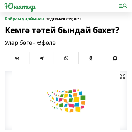
Юшатыр
Байрам уңайынан
22 ДЕКАБРЯ 2022, 05:18
Кемгә тәтей бындай бәхет?
Улар бөгөн Өфөлә.