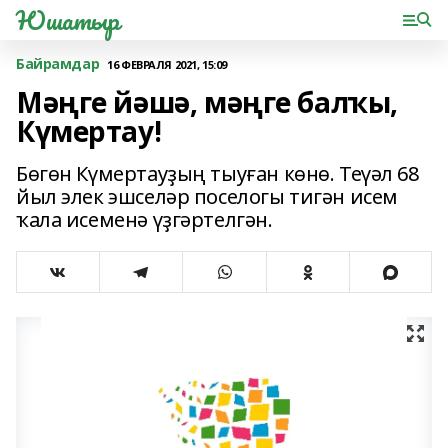
Юшатыр
Байрамдар
16 ФЕВРАЛЯ 2021, 15:09
Мәңге йәшә, мәңге балҡы,
Күмертау!
Бөгөн Күмертауҙың тыуған көнө. Теүәл 68
йыл элек эшселәр поселогы тигән исем
ҡала исеменә үҙгәртелгән.