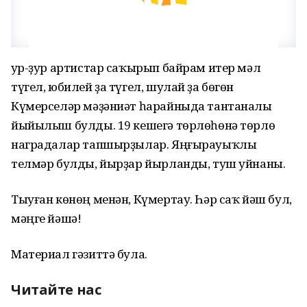
Ҙур-ҙур артистар саҡырып байрам итер мәл
түгел, юбилей ҙа түгел, шулай ҙа бөгөн
Күмерселәр мәҙәниәт һарайныда тантаналы
йыйылыш булды. 19 кешегә төрлөһөнә төрлө
наградалар тапшырҙылар. Яңғырауыҡлы
телмәр булды, йырҙар йырланды, туш уйнаны.
Тыуған көнөң менән, Күмертау. Һәр саҡ йәш бул,
мәңге йәшә!
Материал гәзиттә була.
Читайте нас