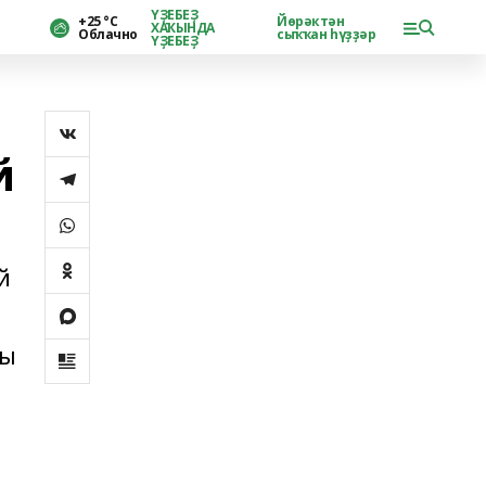
ҮҘЕБЕҘ
+25 °С
Йөрәктән
ХАҠЫНДА
Облачно
сыҡҡан һүҙҙәр
ҮҘЕБЕҘ
й
й
зы