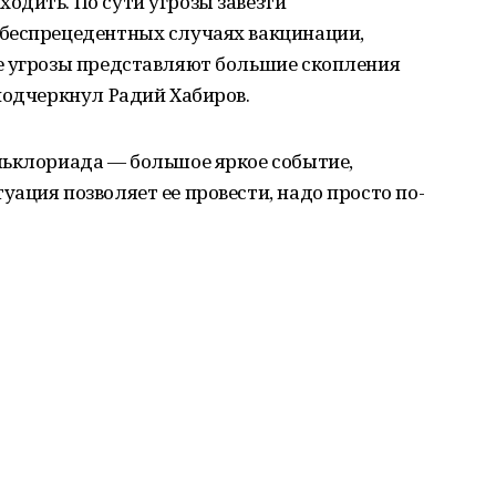
одить. По сути угрозы завезти
беспрецедентных случаях вакцинации,
е угрозы представляют большие скопления
подчеркнул Радий Хабиров.
льклориада — большое яркое событие,
ация позволяет ее провести, надо просто по-