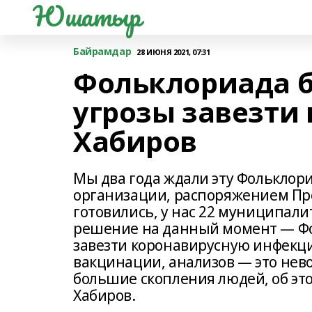
Юшатыр
Байрамдар
28 ИЮНЯ 2021, 07:31
Фольклориада б
угрозы завезти
Хабиров
Мы два года ждали эту Фольклор
организации, распоряжением Пр
готовились, у нас 22 муниципал
решение на данный момент — Фол
завезти коронавирусную инфекц
вакцинации, анализов — это нев
большие скопления людей, об эт
Хабиров.