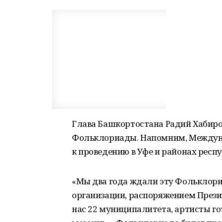
Глава Башкортостана Радий Хабиро
Фольклориады. Напомним, Междун
к проведению в Уфе и районах респу
«Мы два года ждали эту Фольклори
организации, распоряжением Прези
нас 22 муниципалитета, артисты г