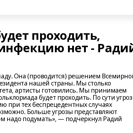
удет проходить,
 инфекцию нет - Ради
иаду. Она (проводится) решением Всемирно
езидента нашей страны. Мы столько
итета, артисты готовились. Мы принимаем
ьклориада будет проходить. По сути угро
ию при тех беспрецедентных случаях
озможно. Больше угрозы представляют
ом надо подумать», — подчеркнул Радий