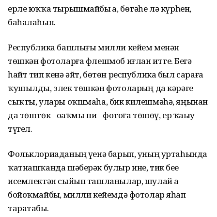
ерле юҡҡа тырышмайбыҙ ҙа, бөтәһе лә күрһен,
баһалаһын.
Республика башлығы милли кейем менән
төшкән фотоларға флешмоб иғлан итте. Беҙгә
һайт тип кенә әйт, бөтөн республика был сараға
ҡушылды, элек төшкән фотоларҙың да кәрәге
сыҡты, улары оҡшмаһа, бик килешмәһә, яңынан
да төштөк - оҙаҡмы ни - фотоға төшөү, ер ҡаҙыу
түгел.
Фольклориаданың үҙенә барып, уның уртаһында
ҡатнашҡанда шәберәк булыр ине, тик беҙҙе
исемлектән сыйып ташланылар, шулай ҙа
бойоҡмайбыҙ, милли кейемдә фотолар яһап
таратабыҙ.