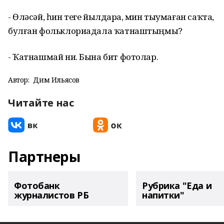
- Өләсәй, һин теге йылдарҙа, мин тыумаған саҡта,
булған фольклориадала ҡатнаштыңмы?
- Ҡатнашмай ни. Бына бит фотолар.
Автор:
Дим Ильясов
Читайте нас
Партнеры
Фотобанк
Рубрика "Еда и
журналистов РБ
напитки"