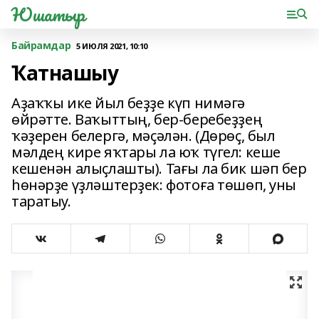
Юшатыр
Байрамдар
5 ИЮЛЯ 2021, 10:10
Ҡатнашыу
Аҙаҡҡы ике йыл беҙҙе күп нимәгә
өйрәтте. Ваҡыттың, бер-беребеҙҙең
ҡәҙерен белергә, мәҫәлән. (Дөрөҫ, был
мәлдең кире яҡтары ла юҡ түгел: кеше
кешенән алыҫлашты). Тағы ла бик шәп бер
һөнәрҙе үҙләштерҙек: фотоға төшөп, уны
таратыу.