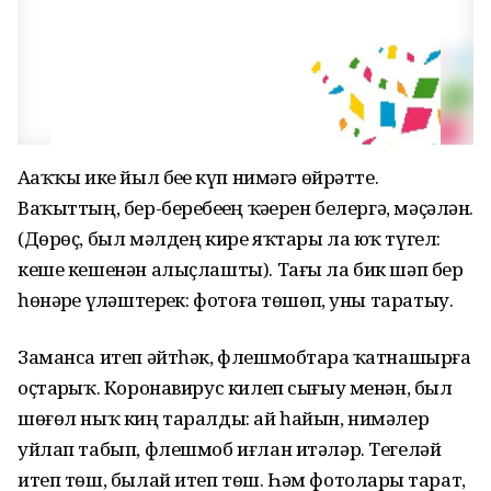
Аҙаҡҡы ике йыл беҙҙе күп нимәгә өйрәтте.
Ваҡыттың, бер-беребеҙҙең ҡәҙерен белергә, мәҫәлән.
(Дөрөҫ, был мәлдең кире яҡтары ла юҡ түгел:
кеше кешенән алыҫлашты). Тағы ла бик шәп бер
һөнәрҙе үҙләштерҙек: фотоға төшөп, уны таратыу.
Заманса итеп әйтһәк, флешмобтарҙа ҡатнашырға
оҫтарҙыҡ. Коронавирус килеп сығыу менән, был
шөғөл ныҡ киң таралды: ай һайын, нимәлер
уйлап табып, флешмоб иғлан итәләр. Тегеләй
итеп төш, былай итеп төш. Һәм фотоларҙы тарат,